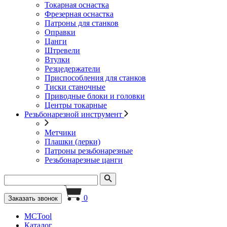
Токарная оснастка
Фрезерная оснастка
Патроны для станков
Оправки
Цанги
Штревели
Втулки
Резцедержатели
Приспособления для станков
Тиски станочные
Приводные блоки и головки
Центры токарные
Резьбонарезной инструмент
Метчики
Плашки (лерки)
Патроны резьбонарезные
Резьбонарезные цанги
0
Заказать звонок
MCTool
Каталог