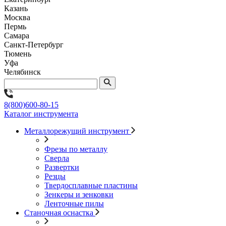
Казань
Москва
Пермь
Самара
Санкт-Петербург
Тюмень
Уфа
Челябинск
8(800)600-80-15
Каталог инструмента
Металлорежущий инструмент
Фрезы по металлу
Сверла
Развертки
Резцы
Твердосплавные пластины
Зенкеры и зенковки
Ленточные пилы
Станочная оснастка