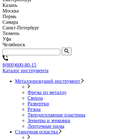
Казань
Москва
Пермь
Самара
Санкт-Петербург
Тюмень
Уфа
Челябинск
8(800)600-80-15
Каталог инструмента
Металлорежущий инструмент
Фрезы по металлу
Сверла
Развертки
Резцы
Твердосплавные пластины
Зенкеры и зенковки
Ленточные пилы
Станочная оснастка