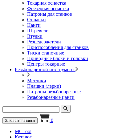
Токарная оснастка
Фрезерная оснастка
Патроны для станков
Оправки
Цанги
Штревели
Втулки
Резцедержатели
Приспособления для станков
Тиски станочные
Приводные блоки и головки
Центры токарные
Резьбонарезной инструмент
Метчики
Плашки (лерки)
Патроны резьбонарезные
Резьбонарезные цанги
0
Заказать звонок
MCTool
Каталог