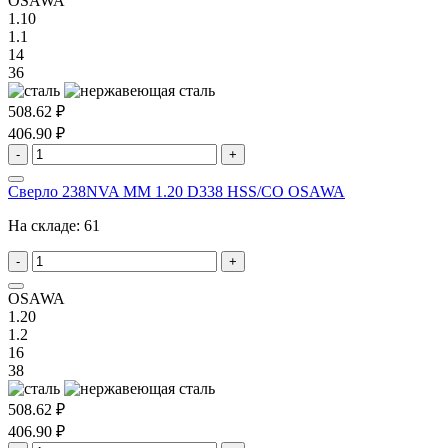
OSAWA
1.10
1.1
14
36
508.62 ₽
406.90 ₽
-
+
Сверло 238NVA MM 1.20 D338 HSS/CO OSAWA
На складе:
61
-
+
OSAWA
1.20
1.2
16
38
508.62 ₽
406.90 ₽