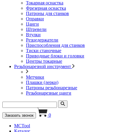
Токарная оснастка
Фрезерная оснастка
Патроны для станков
Оправки
Цанги
Штревели
Втулки
Резцедержатели
Приспособления для станков
Тиски станочные
Приводные блоки и головки
Центры токарные
Резьбонарезной инструмент
Метчики
Плашки (лерки)
Патроны резьбонарезные
Резьбонарезные цанги
0
Заказать звонок
MCTool
Каталог