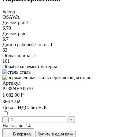
Бренд
OSAWA
Диаметр øD
6.70
Диаметр ød
6.7
Длина рабочей части - I
63
Общая длина - L
101
Обрабатываемый материал
сталь
нержавеющая сталь
Артикул
P238NVA0670
1 082.90 ₽
866.32 ₽
Цена с НДС/ без НДС
-
+
На складе:
14
В корзину
Купить в один клик