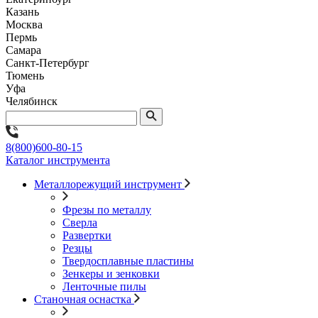
Казань
Москва
Пермь
Самара
Санкт-Петербург
Тюмень
Уфа
Челябинск
8(800)600-80-15
Каталог инструмента
Металлорежущий инструмент
Фрезы по металлу
Сверла
Развертки
Резцы
Твердосплавные пластины
Зенкеры и зенковки
Ленточные пилы
Станочная оснастка