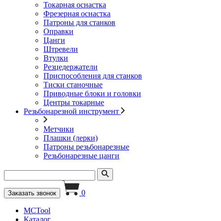
Токарная оснастка
Фрезерная оснастка
Патроны для станков
Оправки
Цанги
Штревели
Втулки
Резцедержатели
Приспособления для станков
Тиски станочные
Приводные блоки и головки
Центры токарные
Резьбонарезной инструмент
Метчики
Плашки (лерки)
Патроны резьбонарезные
Резьбонарезные цанги
0
Заказать звонок
MCTool
Каталог