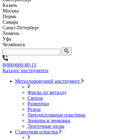
Казань
Москва
Пермь
Самара
Санкт-Петербург
Тюмень
Уфа
Челябинск
8(800)600-80-15
Каталог инструмента
Металлорежущий инструмент
Фрезы по металлу
Сверла
Развертки
Резцы
Твердосплавные пластины
Зенкеры и зенковки
Ленточные пилы
Станочная оснастка