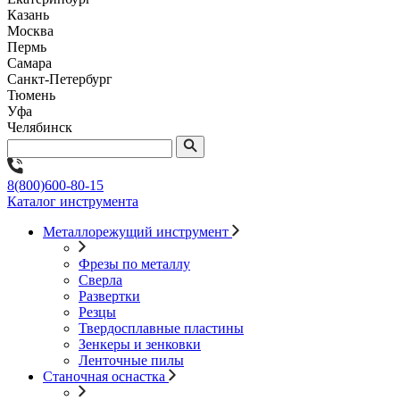
Казань
Москва
Пермь
Самара
Санкт-Петербург
Тюмень
Уфа
Челябинск
8(800)600-80-15
Каталог инструмента
Металлорежущий инструмент
Фрезы по металлу
Сверла
Развертки
Резцы
Твердосплавные пластины
Зенкеры и зенковки
Ленточные пилы
Станочная оснастка