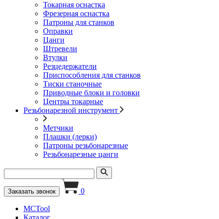
Токарная оснастка
Фрезерная оснастка
Патроны для станков
Оправки
Цанги
Штревели
Втулки
Резцедержатели
Приспособления для станков
Тиски станочные
Приводные блоки и головки
Центры токарные
Резьбонарезной инструмент
Метчики
Плашки (лерки)
Патроны резьбонарезные
Резьбонарезные цанги
0
Заказать звонок
MCTool
Каталог