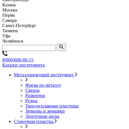
Казань
Москва
Пермь
Самара
Санкт-Петербург
Тюмень
Уфа
Челябинск
8(800)600-80-15
Каталог инструмента
Металлорежущий инструмент
Фрезы по металлу
Сверла
Развертки
Резцы
Твердосплавные пластины
Зенкеры и зенковки
Ленточные пилы
Станочная оснастка