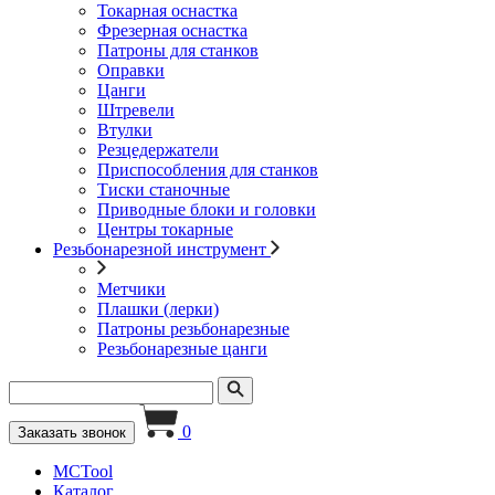
Токарная оснастка
Фрезерная оснастка
Патроны для станков
Оправки
Цанги
Штревели
Втулки
Резцедержатели
Приспособления для станков
Тиски станочные
Приводные блоки и головки
Центры токарные
Резьбонарезной инструмент
Метчики
Плашки (лерки)
Патроны резьбонарезные
Резьбонарезные цанги
0
Заказать звонок
MCTool
Каталог