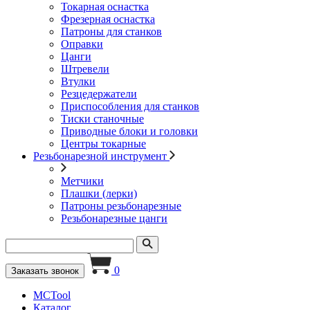
Токарная оснастка
Фрезерная оснастка
Патроны для станков
Оправки
Цанги
Штревели
Втулки
Резцедержатели
Приспособления для станков
Тиски станочные
Приводные блоки и головки
Центры токарные
Резьбонарезной инструмент
Метчики
Плашки (лерки)
Патроны резьбонарезные
Резьбонарезные цанги
0
Заказать звонок
MCTool
Каталог