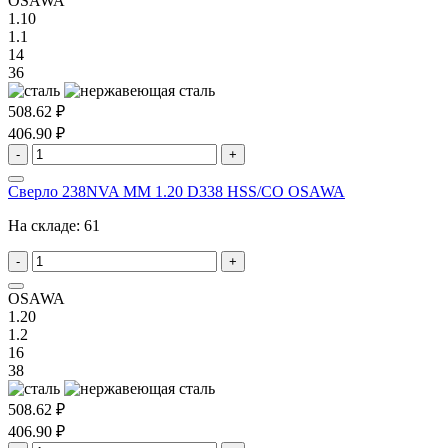
OSAWA
1.10
1.1
14
36
508.62 ₽
406.90 ₽
-
+
Сверло 238NVA MM 1.20 D338 HSS/CO OSAWA
На складе:
61
-
+
OSAWA
1.20
1.2
16
38
508.62 ₽
406.90 ₽