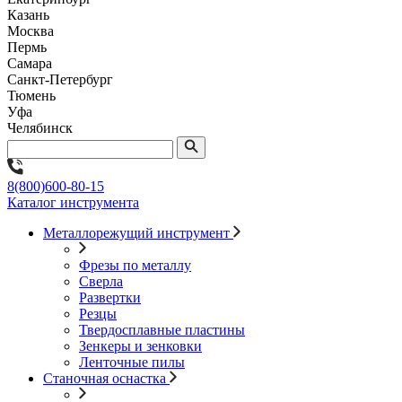
Казань
Москва
Пермь
Самара
Санкт-Петербург
Тюмень
Уфа
Челябинск
8(800)600-80-15
Каталог инструмента
Металлорежущий инструмент
Фрезы по металлу
Сверла
Развертки
Резцы
Твердосплавные пластины
Зенкеры и зенковки
Ленточные пилы
Станочная оснастка