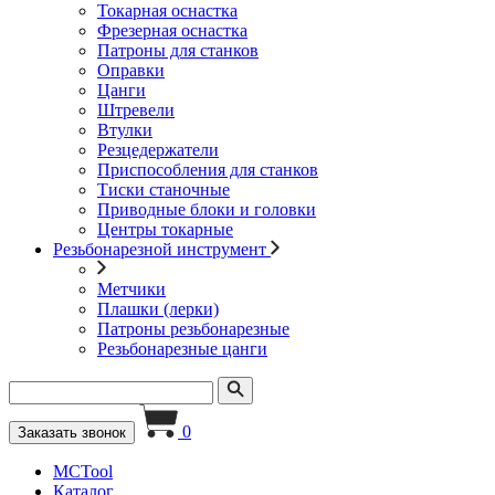
Токарная оснастка
Фрезерная оснастка
Патроны для станков
Оправки
Цанги
Штревели
Втулки
Резцедержатели
Приспособления для станков
Тиски станочные
Приводные блоки и головки
Центры токарные
Резьбонарезной инструмент
Метчики
Плашки (лерки)
Патроны резьбонарезные
Резьбонарезные цанги
0
Заказать звонок
MCTool
Каталог