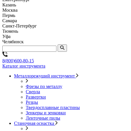
Казань
Москва
Пермь
Самара
Санкт-Петербург
Тюмень
Уфа
Челябинск
8(800)600-80-15
Каталог инструмента
Металлорежущий инструмент
Фрезы по металлу
Сверла
Развертки
Резцы
Твердосплавные пластины
Зенкеры и зенковки
Ленточные пилы
Станочная оснастка