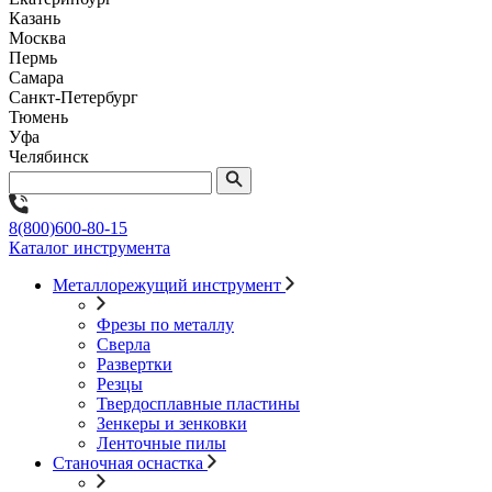
Казань
Москва
Пермь
Самара
Санкт-Петербург
Тюмень
Уфа
Челябинск
8(800)600-80-15
Каталог инструмента
Металлорежущий инструмент
Фрезы по металлу
Сверла
Развертки
Резцы
Твердосплавные пластины
Зенкеры и зенковки
Ленточные пилы
Станочная оснастка