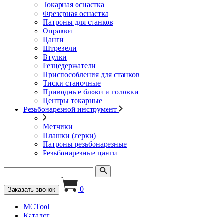
Токарная оснастка
Фрезерная оснастка
Патроны для станков
Оправки
Цанги
Штревели
Втулки
Резцедержатели
Приспособления для станков
Тиски станочные
Приводные блоки и головки
Центры токарные
Резьбонарезной инструмент
Метчики
Плашки (лерки)
Патроны резьбонарезные
Резьбонарезные цанги
0
Заказать звонок
MCTool
Каталог