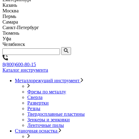
Казань
Москва
Пермь
Самара
Санкт-Петербург
Тюмень
Уфа
Челябинск
8(800)600-80-15
Каталог инструмента
Металлорежущий инструмент
Фрезы по металлу
Сверла
Развертки
Резцы
Твердосплавные пластины
Зенкеры и зенковки
Ленточные пилы
Станочная оснастка