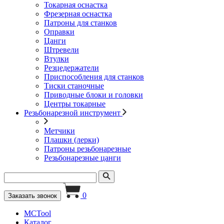
Токарная оснастка
Фрезерная оснастка
Патроны для станков
Оправки
Цанги
Штревели
Втулки
Резцедержатели
Приспособления для станков
Тиски станочные
Приводные блоки и головки
Центры токарные
Резьбонарезной инструмент
Метчики
Плашки (лерки)
Патроны резьбонарезные
Резьбонарезные цанги
0
Заказать звонок
MCTool
Каталог