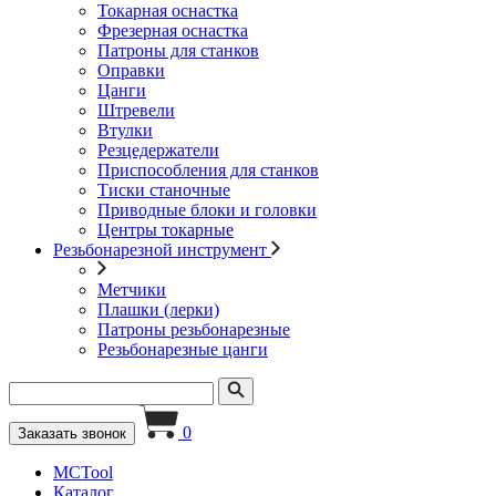
Токарная оснастка
Фрезерная оснастка
Патроны для станков
Оправки
Цанги
Штревели
Втулки
Резцедержатели
Приспособления для станков
Тиски станочные
Приводные блоки и головки
Центры токарные
Резьбонарезной инструмент
Метчики
Плашки (лерки)
Патроны резьбонарезные
Резьбонарезные цанги
0
Заказать звонок
MCTool
Каталог