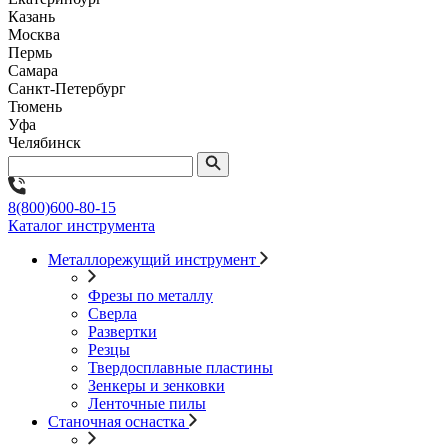
Казань
Москва
Пермь
Самара
Санкт-Петербург
Тюмень
Уфа
Челябинск
8(800)600-80-15
Каталог инструмента
Металлорежущий инструмент
Фрезы по металлу
Сверла
Развертки
Резцы
Твердосплавные пластины
Зенкеры и зенковки
Ленточные пилы
Станочная оснастка