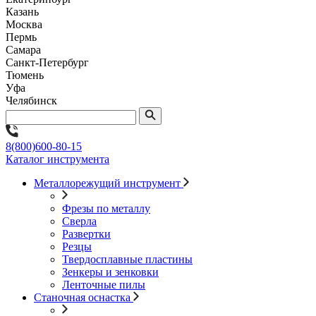
Казань
Москва
Пермь
Самара
Санкт-Петербург
Тюмень
Уфа
Челябинск
8(800)600-80-15
Каталог инструмента
Металлорежущий инструмент
Фрезы по металлу
Сверла
Развертки
Резцы
Твердосплавные пластины
Зенкеры и зенковки
Ленточные пилы
Станочная оснастка