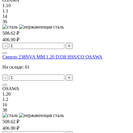
OSAWA
1.10
1.1
14
36
508.62 ₽
406.90 ₽
-
+
Сверло 238NVA MM 1.20 D338 HSS/CO OSAWA
На складе:
61
-
+
OSAWA
1.20
1.2
16
38
508.62 ₽
406.90 ₽