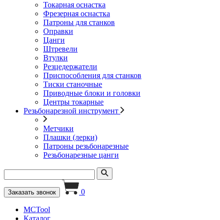
Токарная оснастка
Фрезерная оснастка
Патроны для станков
Оправки
Цанги
Штревели
Втулки
Резцедержатели
Приспособления для станков
Тиски станочные
Приводные блоки и головки
Центры токарные
Резьбонарезной инструмент
Метчики
Плашки (лерки)
Патроны резьбонарезные
Резьбонарезные цанги
0
Заказать звонок
MCTool
Каталог