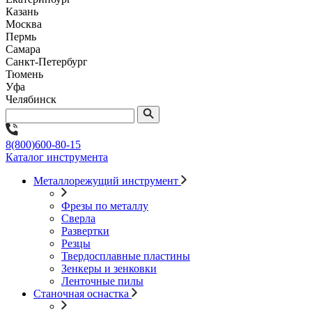
Казань
Москва
Пермь
Самара
Санкт-Петербург
Тюмень
Уфа
Челябинск
8(800)600-80-15
Каталог инструмента
Металлорежущий инструмент
Фрезы по металлу
Сверла
Развертки
Резцы
Твердосплавные пластины
Зенкеры и зенковки
Ленточные пилы
Станочная оснастка