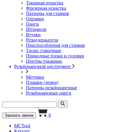
Токарная оснастка
Фрезерная оснастка
Патроны для станков
Оправки
Цанги
Штревели
Втулки
Резцедержатели
Приспособления для станков
Тиски станочные
Приводные блоки и головки
Центры токарные
Резьбонарезной инструмент
Метчики
Плашки (лерки)
Патроны резьбонарезные
Резьбонарезные цанги
0
Заказать звонок
MCTool
Каталог