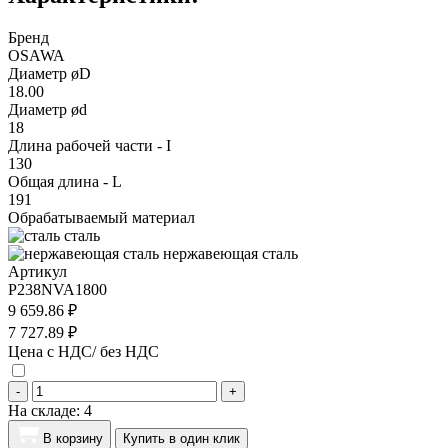
Бренд
OSAWA
Диаметр øD
18.00
Диаметр ød
18
Длина рабочей части - I
130
Общая длина - L
191
Обрабатываемый материал
сталь
нержавеющая сталь
Артикул
P238NVA1800
9 659.86 ₽
7 727.89 ₽
Цена с НДС/ без НДС
-
+
На складе:
4
В корзину
Купить в один клик