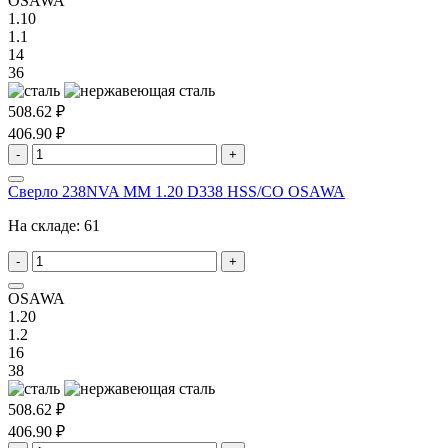
OSAWA
1.10
1.1
14
36
508.62 ₽
406.90 ₽
-
+
Сверло 238NVA MM 1.20 D338 HSS/CO OSAWA
На складе:
61
-
+
OSAWA
1.20
1.2
16
38
508.62 ₽
406.90 ₽