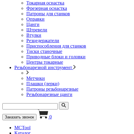
Токарная оснастка
Фрезерная оснастка
Патроны для станков
Оправки
Цанги
Штревели
Втулки
Резцедержатели
Приспособления для станков
Тиски станочные
Приводные блоки и головки
Центры токарные
Резьбонарезной инструмент
Метчики
Плашки (лерки)
Патроны резьбонарезные
Резьбонарезные цанги
0
Заказать звонок
MCTool
Каталог