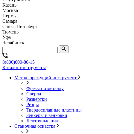
Казань
Москва
Пермь
Самара
Санкт-Петербург
Тюмень
Уфа
Челябинск
8(800)600-80-15
Каталог инструмента
Металлорежущий инструмент
Фрезы по металлу
Сверла
Развертки
Резцы
Твердосплавные пластины
Зенкеры и зенковки
Ленточные пилы
Станочная оснастка