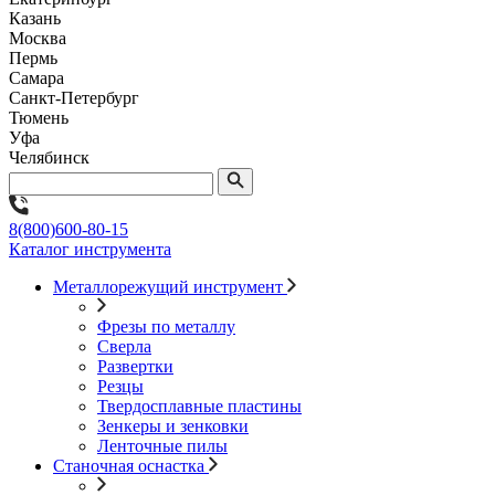
Казань
Москва
Пермь
Самара
Санкт-Петербург
Тюмень
Уфа
Челябинск
8(800)600-80-15
Каталог инструмента
Металлорежущий инструмент
Фрезы по металлу
Сверла
Развертки
Резцы
Твердосплавные пластины
Зенкеры и зенковки
Ленточные пилы
Станочная оснастка