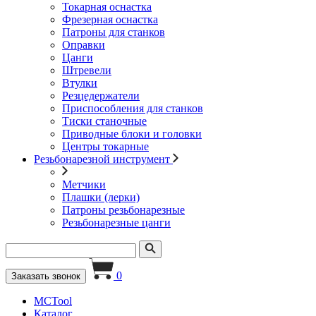
Токарная оснастка
Фрезерная оснастка
Патроны для станков
Оправки
Цанги
Штревели
Втулки
Резцедержатели
Приспособления для станков
Тиски станочные
Приводные блоки и головки
Центры токарные
Резьбонарезной инструмент
Метчики
Плашки (лерки)
Патроны резьбонарезные
Резьбонарезные цанги
0
Заказать звонок
MCTool
Каталог