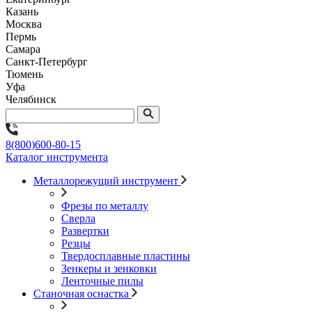
Казань
Москва
Пермь
Самара
Санкт-Петербург
Тюмень
Уфа
Челябинск
8(800)600-80-15
Каталог инструмента
Металлорежущий инструмент
Фрезы по металлу
Сверла
Развертки
Резцы
Твердосплавные пластины
Зенкеры и зенковки
Ленточные пилы
Станочная оснастка