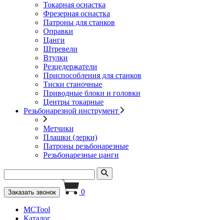
Токарная оснастка
Фрезерная оснастка
Патроны для станков
Оправки
Цанги
Штревели
Втулки
Резцедержатели
Приспособления для станков
Тиски станочные
Приводные блоки и головки
Центры токарные
Резьбонарезной инструмент
Метчики
Плашки (лерки)
Патроны резьбонарезные
Резьбонарезные цанги
0
Заказать звонок
MCTool
Каталог