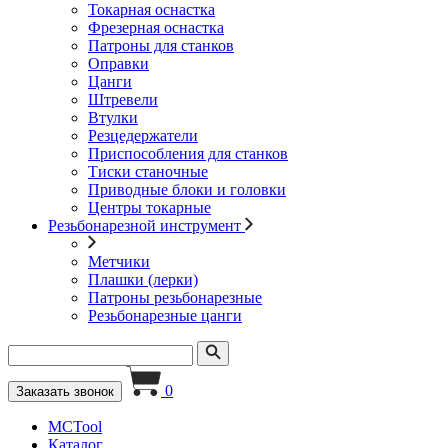
Токарная оснастка
Фрезерная оснастка
Патроны для станков
Оправки
Цанги
Штревели
Втулки
Резцедержатели
Приспособления для станков
Тиски станочные
Приводные блоки и головки
Центры токарные
Резьбонарезной инструмент
Метчики
Плашки (лерки)
Патроны резьбонарезные
Резьбонарезные цанги
0
Заказать звонок
MCTool
Каталог