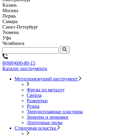
Казань
Москва
Пермь
Самара
Санкт-Петербург
Тюмень
Уфа
Челябинск
8(800)600-80-15
Каталог инструмента
Металлорежущий инструмент
Фрезы по металлу
Сверла
Развертки
Резцы
Твердосплавные пластины
Зенкеры и зенковки
Ленточные пилы
Станочная оснастка