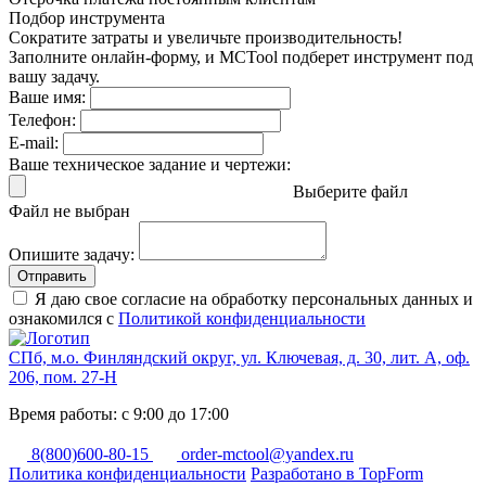
Подбор инструмента
Сократите затраты и увеличьте производительность!
Заполните онлайн-форму, и MCTool подберет инструмент под
вашу задачу.
Ваше имя:
Телефон:
E-mail:
Ваше техническое задание и чертежи:
Выберите файл
Файл не выбран
Опишите задачу:
Отправить
Я даю свое согласие на обработку персональных данных и
ознакомился с
Политикой конфиденциальности
СПб, м.о. Финляндский округ, ул. Ключевая, д. 30, лит. А, оф.
206, пом. 27-Н
Время работы: с 9:00 до 17:00
8(800)600-80-15
order-mctool@yandex.ru
Политика конфиденциальности
Разработано в TopForm