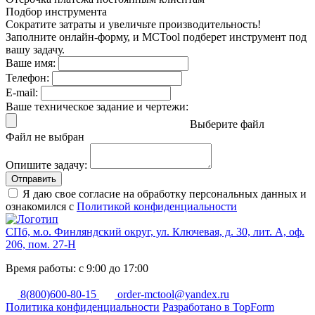
Подбор инструмента
Сократите затраты и увеличьте производительность!
Заполните онлайн-форму, и MCTool подберет инструмент под
вашу задачу.
Ваше имя:
Телефон:
E-mail:
Ваше техническое задание и чертежи:
Выберите файл
Файл не выбран
Опишите задачу:
Отправить
Я даю свое согласие на обработку персональных данных и
ознакомился с
Политикой конфиденциальности
СПб, м.о. Финляндский округ, ул. Ключевая, д. 30, лит. А, оф.
206, пом. 27-Н
Время работы: с 9:00 до 17:00
8(800)600-80-15
order-mctool@yandex.ru
Политика конфиденциальности
Разработано в TopForm