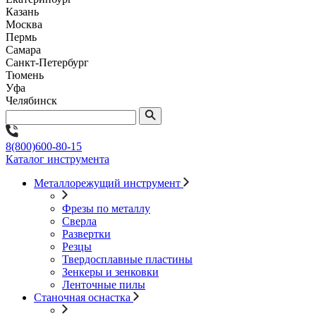
Казань
Москва
Пермь
Самара
Санкт-Петербург
Тюмень
Уфа
Челябинск
8(800)600-80-15
Каталог инструмента
Металлорежущий инструмент
Фрезы по металлу
Сверла
Развертки
Резцы
Твердосплавные пластины
Зенкеры и зенковки
Ленточные пилы
Станочная оснастка