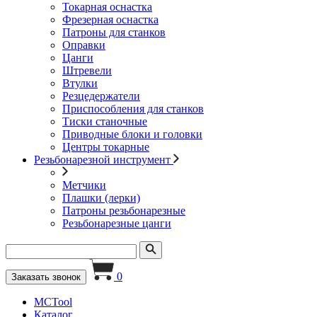
Токарная оснастка
Фрезерная оснастка
Патроны для станков
Оправки
Цанги
Штревели
Втулки
Резцедержатели
Приспособления для станков
Тиски станочные
Приводные блоки и головки
Центры токарные
Резьбонарезной инструмент
Метчики
Плашки (лерки)
Патроны резьбонарезные
Резьбонарезные цанги
0
Заказать звонок
MCTool
Каталог