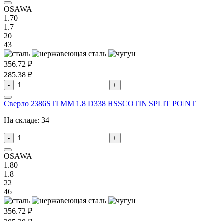
OSAWA
1.70
1.7
20
43
356.72 ₽
285.38 ₽
-
+
Сверло 2386STI MM 1.8 D338 HSSCOTIN SPLIT POINT
На складе:
34
-
+
OSAWA
1.80
1.8
22
46
356.72 ₽