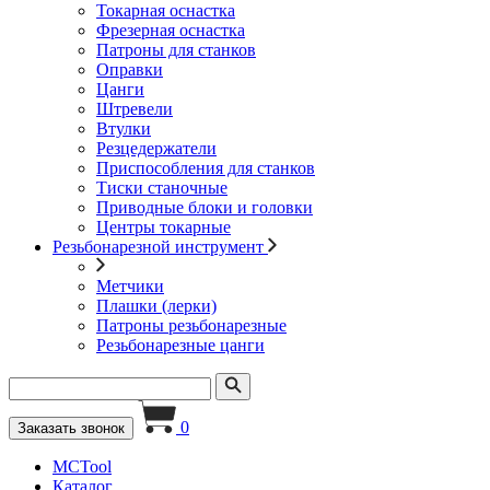
Токарная оснастка
Фрезерная оснастка
Патроны для станков
Оправки
Цанги
Штревели
Втулки
Резцедержатели
Приспособления для станков
Тиски станочные
Приводные блоки и головки
Центры токарные
Резьбонарезной инструмент
Метчики
Плашки (лерки)
Патроны резьбонарезные
Резьбонарезные цанги
0
Заказать звонок
MCTool
Каталог