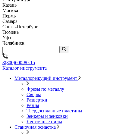
Казань
Москва
Пермь
Самара
Санкт-Петербург
Тюмень
Уфа
Челябинск
8(800)600-80-15
Каталог инструмента
Металлорежущий инструмент
Фрезы по металлу
Сверла
Развертки
Резцы
Твердосплавные пластины
Зенкеры и зенковки
Ленточные пилы
Станочная оснастка