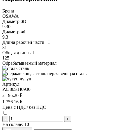
Бренд
OSAWA
Диаметр øD
9.30
Диаметр ød
9.3
Длина рабочей части - I
81
Общая длина - L
125
Обрабатываемый материал
сталь
нержавеющая сталь
чугун
Артикул
P2386STI0930
2 195.20 ₽
1 756.16 ₽
Цена с НДС/ без НДС
-
+
На складе:
10