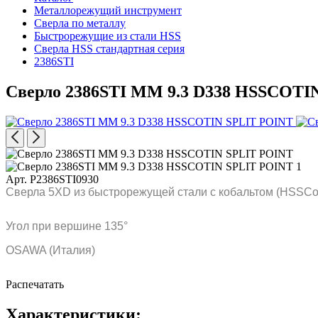
Металлорежущий инструмент
Сверла по металлу
Быстрорежущие из стали HSS
Сверла HSS стандартная серия
2386STI
Сверло 2386STI MM 9.3 D338 HSSCOTI
Арт. P2386STI0930
Сверла 5XD из быстрорежущей стали с кобальтом (HSSCo)
Угол при вершине 135°
OSAWA (Италия)
Распечатать
Характеристики: