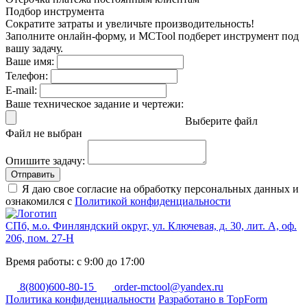
Подбор инструмента
Сократите затраты и увеличьте производительность!
Заполните онлайн-форму, и MCTool подберет инструмент под
вашу задачу.
Ваше имя:
Телефон:
E-mail:
Ваше техническое задание и чертежи:
Выберите файл
Файл не выбран
Опишите задачу:
Отправить
Я даю свое согласие на обработку персональных данных и
ознакомился с
Политикой конфиденциальности
СПб, м.о. Финляндский округ, ул. Ключевая, д. 30, лит. А, оф.
206, пом. 27-Н
Время работы: с 9:00 до 17:00
8(800)600-80-15
order-mctool@yandex.ru
Политика конфиденциальности
Разработано в TopForm