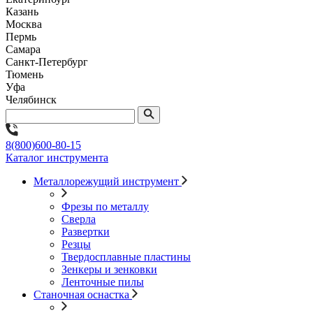
Казань
Москва
Пермь
Самара
Санкт-Петербург
Тюмень
Уфа
Челябинск
8(800)600-80-15
Каталог инструмента
Металлорежущий инструмент
Фрезы по металлу
Сверла
Развертки
Резцы
Твердосплавные пластины
Зенкеры и зенковки
Ленточные пилы
Станочная оснастка