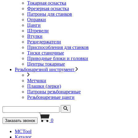
Токарная оснастка
Фрезерная оснастка
Патроны для станков
Оправки
Цанги
Штревели
Втулки
Резцедержатели
Приспособления для станков
Тиски станочные
Приводные блоки и головки
Центры токарные
Резьбонарезной инструмент
Метчики
Плашки (лерки)
Патроны резьбонарезные
Резьбонарезные цанги
0
Заказать звонок
MCTool
Каталог