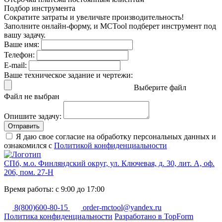
Подбор инструмента
Сократите затраты и увеличьте производительность!
Заполните онлайн-форму, и MCTool подберет инструмент под
вашу задачу.
Ваше имя:
Телефон:
E-mail:
Ваше техническое задание и чертежи:
Выберите файл
Файл не выбран
Опишите задачу:
Отправить
Я даю свое согласие на обработку персональных данных и
ознакомился с
Политикой конфиденциальности
СПб, м.о. Финляндский округ, ул. Ключевая, д. 30, лит. А, оф.
206, пом. 27-Н
Время работы: с 9:00 до 17:00
8(800)600-80-15
order-mctool@yandex.ru
Политика конфиденциальности
Разработано в TopForm