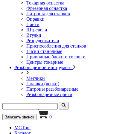
Токарная оснастка
Фрезерная оснастка
Патроны для станков
Оправки
Цанги
Штревели
Втулки
Резцедержатели
Приспособления для станков
Тиски станочные
Приводные блоки и головки
Центры токарные
Резьбонарезной инструмент
Метчики
Плашки (лерки)
Патроны резьбонарезные
Резьбонарезные цанги
0
Заказать звонок
MCTool
Каталог