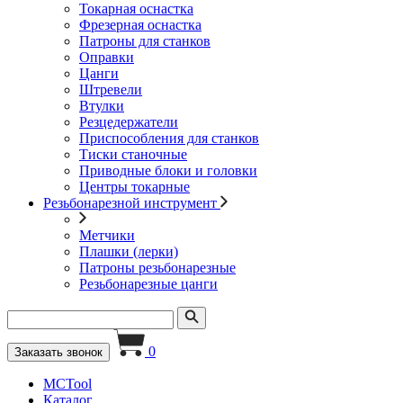
Токарная оснастка
Фрезерная оснастка
Патроны для станков
Оправки
Цанги
Штревели
Втулки
Резцедержатели
Приспособления для станков
Тиски станочные
Приводные блоки и головки
Центры токарные
Резьбонарезной инструмент
Метчики
Плашки (лерки)
Патроны резьбонарезные
Резьбонарезные цанги
0
Заказать звонок
MCTool
Каталог