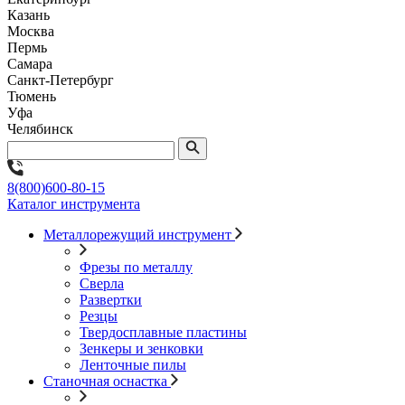
Казань
Москва
Пермь
Самара
Санкт-Петербург
Тюмень
Уфа
Челябинск
8(800)600-80-15
Каталог инструмента
Металлорежущий инструмент
Фрезы по металлу
Сверла
Развертки
Резцы
Твердосплавные пластины
Зенкеры и зенковки
Ленточные пилы
Станочная оснастка