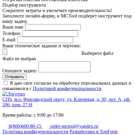
Подбор инструмента
Сократите затраты и увеличьте производительность!
Заполните онлайн-форму, и MCTool подберет инструмент под
вашу задачу.
Ваше имя:
Телефон:
E-mail:
Ваше техническое задание и чертежи:
Выберите файл
Файл не выбран
Опишите задачу:
Отправить
Я даю свое согласие на обработку персональных данных и
ознакомился с
Политикой конфиденциальности
СПб, м.о. Финляндский округ, ул. Ключевая, д. 30, лит. А, оф.
206, пом. 27-Н
Время работы: с 9:00 до 17:00
8(800)600-80-15
order-mctool@yandex.ru
Политика конфиденциальности
Разработано в TopForm