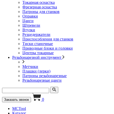
Токарная оснастка
Фрезерная оснастка
Патроны для станков
Оправки
Цанги
Штревели
Втулки
Резцедержатели
Приспособления для станков
Тиски станочные
Приводные блоки и головки
Центры токарные
Резьбонарезной инструмент
Метчики
Плашки (лерки)
Патроны резьбонарезные
Резьбонарезные цанги
0
Заказать звонок
MCTool
Каталог