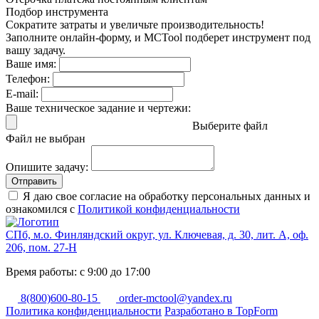
Подбор инструмента
Сократите затраты и увеличьте производительность!
Заполните онлайн-форму, и MCTool подберет инструмент под
вашу задачу.
Ваше имя:
Телефон:
E-mail:
Ваше техническое задание и чертежи:
Выберите файл
Файл не выбран
Опишите задачу:
Отправить
Я даю свое согласие на обработку персональных данных и
ознакомился с
Политикой конфиденциальности
СПб, м.о. Финляндский округ, ул. Ключевая, д. 30, лит. А, оф.
206, пом. 27-Н
Время работы: с 9:00 до 17:00
8(800)600-80-15
order-mctool@yandex.ru
Политика конфиденциальности
Разработано в TopForm