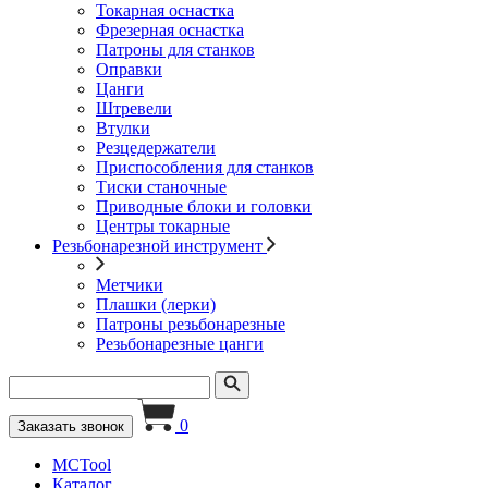
Токарная оснастка
Фрезерная оснастка
Патроны для станков
Оправки
Цанги
Штревели
Втулки
Резцедержатели
Приспособления для станков
Тиски станочные
Приводные блоки и головки
Центры токарные
Резьбонарезной инструмент
Метчики
Плашки (лерки)
Патроны резьбонарезные
Резьбонарезные цанги
0
Заказать звонок
MCTool
Каталог