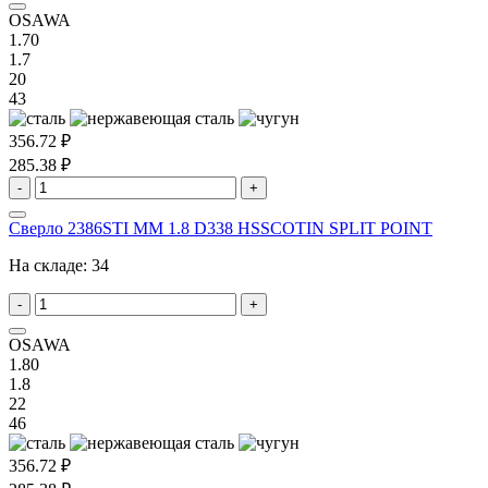
OSAWA
1.70
1.7
20
43
356.72 ₽
285.38 ₽
-
+
Сверло 2386STI MM 1.8 D338 HSSCOTIN SPLIT POINT
На складе:
34
-
+
OSAWA
1.80
1.8
22
46
356.72 ₽