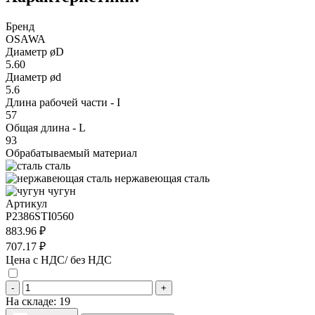
Бренд
OSAWA
Диаметр øD
5.60
Диаметр ød
5.6
Длина рабочей части - I
57
Общая длина - L
93
Обрабатываемый материал
сталь
нержавеющая сталь
чугун
Артикул
P2386STI0560
883.96 ₽
707.17 ₽
Цена с НДС/ без НДС
-
+
На складе:
19