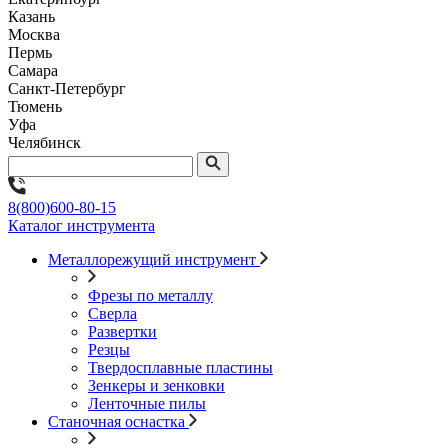
Казань
Москва
Пермь
Самара
Санкт-Петербург
Тюмень
Уфа
Челябинск
8(800)600-80-15
Каталог инструмента
Металлорежущий инструмент
Фрезы по металлу
Сверла
Развертки
Резцы
Твердосплавные пластины
Зенкеры и зенковки
Ленточные пилы
Станочная оснастка