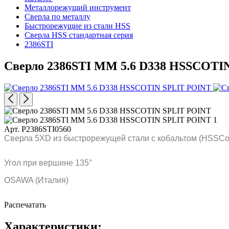
Металлорежущий инструмент
Сверла по металлу
Быстрорежущие из стали HSS
Сверла HSS стандартная серия
2386STI
Сверло 2386STI MM 5.6 D338 HSSCOTI
Арт. P2386STI0560
Сверла 5XD из быстрорежущей стали с кобальтом (HSSCo)
Угол при вершине 135°
OSAWA (Италия)
Распечатать
Характеристики: