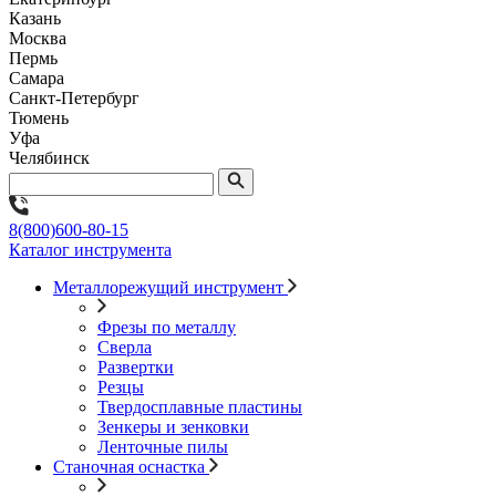
Казань
Москва
Пермь
Самара
Санкт-Петербург
Тюмень
Уфа
Челябинск
8(800)600-80-15
Каталог инструмента
Металлорежущий инструмент
Фрезы по металлу
Сверла
Развертки
Резцы
Твердосплавные пластины
Зенкеры и зенковки
Ленточные пилы
Станочная оснастка