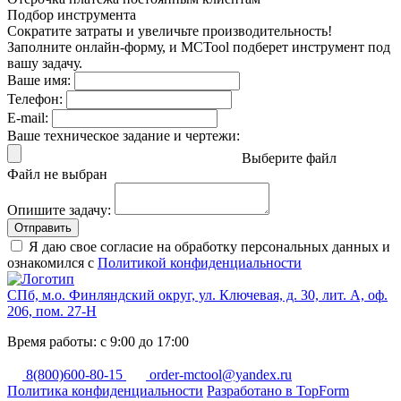
Подбор инструмента
Сократите затраты и увеличьте производительность!
Заполните онлайн-форму, и MCTool подберет инструмент под
вашу задачу.
Ваше имя:
Телефон:
E-mail:
Ваше техническое задание и чертежи:
Выберите файл
Файл не выбран
Опишите задачу:
Отправить
Я даю свое согласие на обработку персональных данных и
ознакомился с
Политикой конфиденциальности
СПб, м.о. Финляндский округ, ул. Ключевая, д. 30, лит. А, оф.
206, пом. 27-Н
Время работы: с 9:00 до 17:00
8(800)600-80-15
order-mctool@yandex.ru
Политика конфиденциальности
Разработано в TopForm