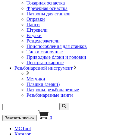
Токарная оснастка
Фрезерная оснастка
Патроны для станков
Оправки
Цанги
Штревели
Втулки
Резцедержатели
Приспособления для станков
Тиски станочные
Приводные блоки и головки
Центры токарные
Резьбонарезной инструмент
Метчики
Плашки (лерки)
Патроны резьбонарезные
Резьбонарезные цанги
0
Заказать звонок
MCTool
Каталог