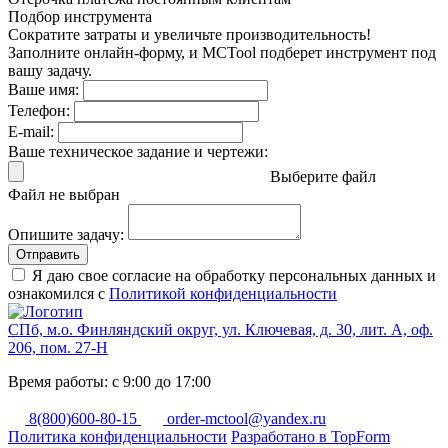
Подбор инструмента
Сократите затраты и увеличьте производительность!
Заполните онлайн-форму, и MCTool подберет инструмент под
вашу задачу.
Ваше имя:
Телефон:
E-mail:
Ваше техническое задание и чертежи:
Выберите файл
Файл не выбран
Опишите задачу:
Отправить
Я даю свое согласие на обработку персональных данных и
ознакомился с
Политикой конфиденциальности
СПб, м.о. Финляндский округ, ул. Ключевая, д. 30, лит. А, оф.
206, пом. 27-Н
Время работы: с 9:00 до 17:00
8(800)600-80-15
order-mctool@yandex.ru
Политика конфиденциальности
Разработано в TopForm