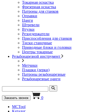
Токарная оснастка
Фрезерная оснастка
Патроны для станков
Оправки
Цанги
Штревели
Втулки
Резцедержатели
Приспособления для станков
Тиски станочные
Приводные блоки и головки
Центры токарные
Резьбонарезной инструмент
Метчики
Плашки (лерки)
Патроны резьбонарезные
Резьбонарезные цанги
0
Заказать звонок
MCTool
Каталог