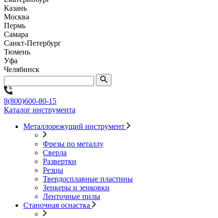
Казань
Москва
Пермь
Самара
Санкт-Петербург
Тюмень
Уфа
Челябинск
8(800)600-80-15
Каталог инструмента
Металлорежущий инструмент
Фрезы по металлу
Сверла
Развертки
Резцы
Твердосплавные пластины
Зенкеры и зенковки
Ленточные пилы
Станочная оснастка