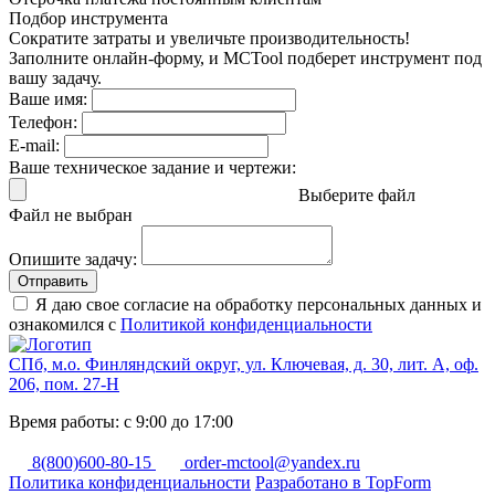
Подбор инструмента
Сократите затраты и увеличьте производительность!
Заполните онлайн-форму, и MCTool подберет инструмент под
вашу задачу.
Ваше имя:
Телефон:
E-mail:
Ваше техническое задание и чертежи:
Выберите файл
Файл не выбран
Опишите задачу:
Отправить
Я даю свое согласие на обработку персональных данных и
ознакомился с
Политикой конфиденциальности
СПб, м.о. Финляндский округ, ул. Ключевая, д. 30, лит. А, оф.
206, пом. 27-Н
Время работы: с 9:00 до 17:00
8(800)600-80-15
order-mctool@yandex.ru
Политика конфиденциальности
Разработано в TopForm