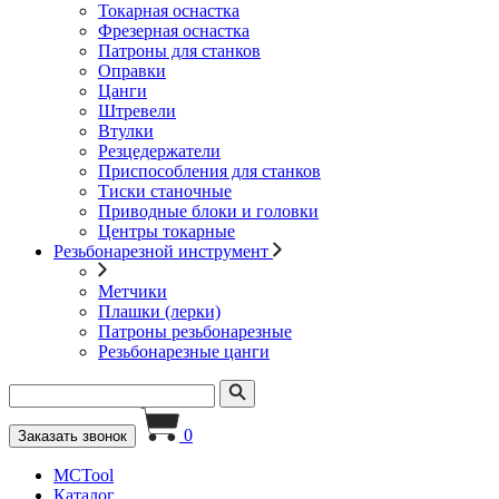
Токарная оснастка
Фрезерная оснастка
Патроны для станков
Оправки
Цанги
Штревели
Втулки
Резцедержатели
Приспособления для станков
Тиски станочные
Приводные блоки и головки
Центры токарные
Резьбонарезной инструмент
Метчики
Плашки (лерки)
Патроны резьбонарезные
Резьбонарезные цанги
0
Заказать звонок
MCTool
Каталог