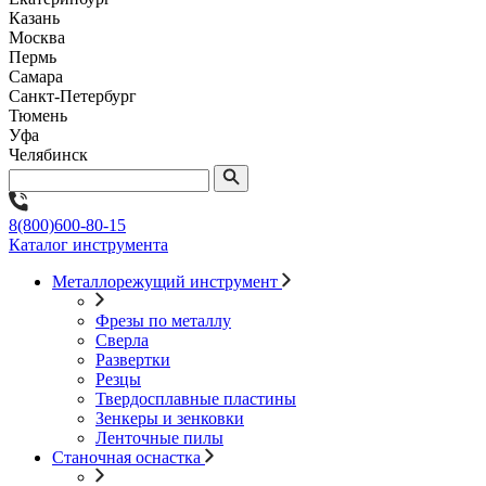
Казань
Москва
Пермь
Самара
Санкт-Петербург
Тюмень
Уфа
Челябинск
8(800)600-80-15
Каталог инструмента
Металлорежущий инструмент
Фрезы по металлу
Сверла
Развертки
Резцы
Твердосплавные пластины
Зенкеры и зенковки
Ленточные пилы
Станочная оснастка