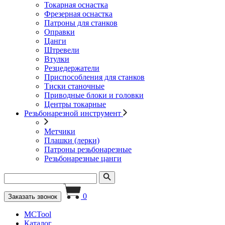
Токарная оснастка
Фрезерная оснастка
Патроны для станков
Оправки
Цанги
Штревели
Втулки
Резцедержатели
Приспособления для станков
Тиски станочные
Приводные блоки и головки
Центры токарные
Резьбонарезной инструмент
Метчики
Плашки (лерки)
Патроны резьбонарезные
Резьбонарезные цанги
0
Заказать звонок
MCTool
Каталог