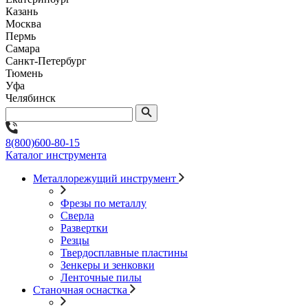
Казань
Москва
Пермь
Самара
Санкт-Петербург
Тюмень
Уфа
Челябинск
8(800)600-80-15
Каталог инструмента
Металлорежущий инструмент
Фрезы по металлу
Сверла
Развертки
Резцы
Твердосплавные пластины
Зенкеры и зенковки
Ленточные пилы
Станочная оснастка