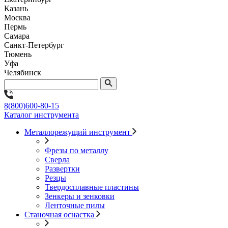
Казань
Москва
Пермь
Самара
Санкт-Петербург
Тюмень
Уфа
Челябинск
8(800)600-80-15
Каталог инструмента
Металлорежущий инструмент
Фрезы по металлу
Сверла
Развертки
Резцы
Твердосплавные пластины
Зенкеры и зенковки
Ленточные пилы
Станочная оснастка