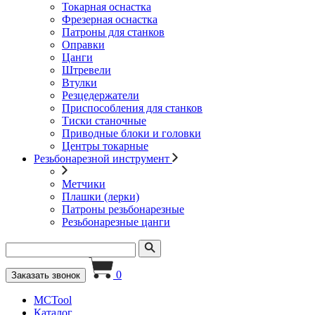
Токарная оснастка
Фрезерная оснастка
Патроны для станков
Оправки
Цанги
Штревели
Втулки
Резцедержатели
Приспособления для станков
Тиски станочные
Приводные блоки и головки
Центры токарные
Резьбонарезной инструмент
Метчики
Плашки (лерки)
Патроны резьбонарезные
Резьбонарезные цанги
0
Заказать звонок
MCTool
Каталог