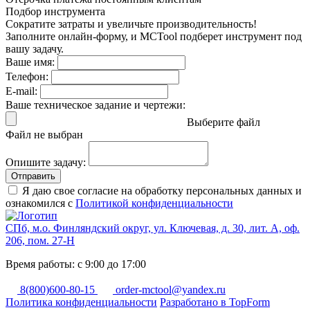
Подбор инструмента
Сократите затраты и увеличьте производительность!
Заполните онлайн-форму, и MCTool подберет инструмент под
вашу задачу.
Ваше имя:
Телефон:
E-mail:
Ваше техническое задание и чертежи:
Выберите файл
Файл не выбран
Опишите задачу:
Отправить
Я даю свое согласие на обработку персональных данных и
ознакомился с
Политикой конфиденциальности
СПб, м.о. Финляндский округ, ул. Ключевая, д. 30, лит. А, оф.
206, пом. 27-Н
Время работы: с 9:00 до 17:00
8(800)600-80-15
order-mctool@yandex.ru
Политика конфиденциальности
Разработано в TopForm