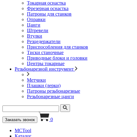
Токарная оснастка
Фрезерная оснастка
Патроны для станков
Оправки
Цанги
Штревели
Втулки
Резцедержатели
Приспособления для станков
Тиски станочные
Приводные блоки и головки
Центры токарные
Резьбонарезной инструмент
Метчики
Плашки (лерки)
Патроны резьбонарезные
Резьбонарезные цанги
0
Заказать звонок
MCTool
Каталог