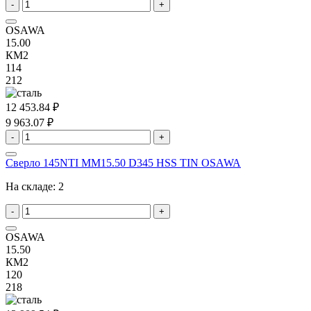
-
+
OSAWA
15.00
КМ2
114
212
12 453.84 ₽
9 963.07 ₽
-
+
Сверло 145NTI MM15.50 D345 HSS TIN OSAWA
На складе:
2
-
+
OSAWA
15.50
КМ2
120
218