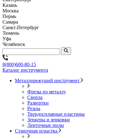
Казань
Москва
Пермь
Самара
Санкт-Петербург
Тюмень
Уфа
Челябинск
8(800)600-80-15
Каталог инструмента
Металлорежущий инструмент
Фрезы по металлу
Сверла
Развертки
Резцы
Твердосплавные пластины
Зенкеры и зенковки
Ленточные пилы
Станочная оснастка