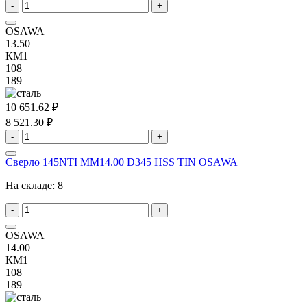
-
+
OSAWA
13.50
КМ1
108
189
10 651.62 ₽
8 521.30 ₽
-
+
Сверло 145NTI MM14.00 D345 HSS TIN OSAWA
На складе:
8
-
+
OSAWA
14.00
КМ1
108
189