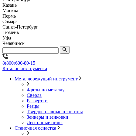
Казань
Москва
Пермь
Самара
Санкт-Петербург
Тюмень
Уфа
Челябинск
8(800)600-80-15
Каталог инструмента
Металлорежущий инструмент
Фрезы по металлу
Сверла
Развертки
Резцы
Твердосплавные пластины
Зенкеры и зенковки
Ленточные пилы
Станочная оснастка