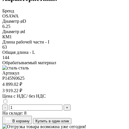
Бренд
OSAWA
Диаметр øD
6.25
Диаметр ød
КМ1
Длина рабочей части - I
63
Общая длина - L
144
Обрабатываемый материал
сталь
Артикул
P145N0625
4 899.02 ₽
3 919.22 ₽
Цена с НДС/ без НДС
-
+
На складе:
8
В корзину
Купить в один клик