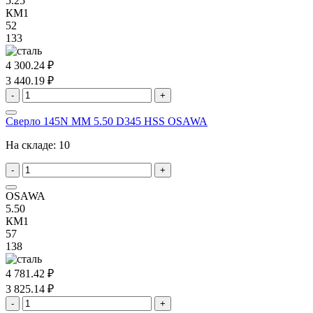
5.25
КМ1
52
133
4 300.24 ₽
3 440.19 ₽
-
+
Сверло 145N MM 5.50 D345 HSS OSAWA
На складе:
10
-
+
OSAWA
5.50
КМ1
57
138
4 781.42 ₽
3 825.14 ₽
-
+