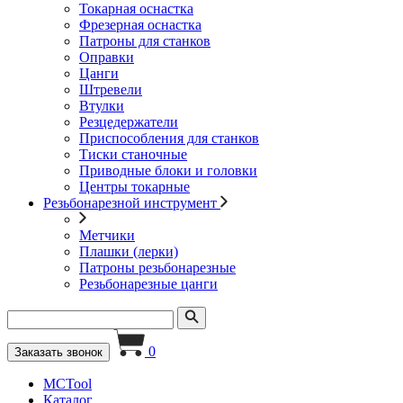
Токарная оснастка
Фрезерная оснастка
Патроны для станков
Оправки
Цанги
Штревели
Втулки
Резцедержатели
Приспособления для станков
Тиски станочные
Приводные блоки и головки
Центры токарные
Резьбонарезной инструмент
Метчики
Плашки (лерки)
Патроны резьбонарезные
Резьбонарезные цанги
0
Заказать звонок
MCTool
Каталог