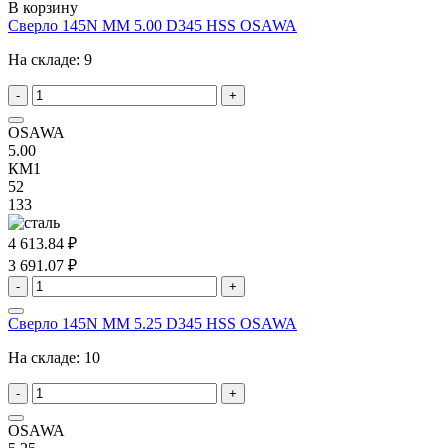
В корзину
Сверло 145N MM 5.00 D345 HSS OSAWA
На складе:
9
-
+
OSAWA
5.00
КМ1
52
133
4 613.84 ₽
3 691.07 ₽
-
+
Сверло 145N MM 5.25 D345 HSS OSAWA
На складе:
10
-
+
OSAWA