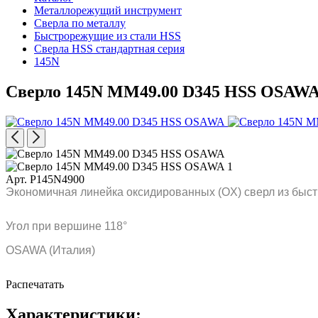
Металлорежущий инструмент
Сверла по металлу
Быстрорежущие из стали HSS
Сверла HSS стандартная серия
145N
Сверло 145N MM49.00 D345 HSS OSAW
Арт. P145N4900
Экономичная линейка оксидированных (OX) сверл из быст
Угол при вершине 118°
OSAWA (Италия)
Распечатать
Характеристики: