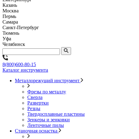
Казань
Москва
Пермь
Самара
Санкт-Петербург
Тюмень
Уфа
Челябинск
8(800)600-80-15
Каталог инструмента
Металлорежущий инструмент
Фрезы по металлу
Сверла
Развертки
Резцы
Твердосплавные пластины
Зенкеры и зенковки
Ленточные пилы
Станочная оснастка