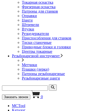
Токарная оснастка
Фрезерная оснастка
Патроны для станков
Оправки
Цанги
Штревели
Втулки
Резцедержатели
Приспособления для станков
Тиски станочные
Приводные блоки и головки
Центры токарные
Резьбонарезной инструмент
Метчики
Плашки (лерки)
Патроны резьбонарезные
Резьбонарезные цанги
0
Заказать звонок
MCTool
Каталог