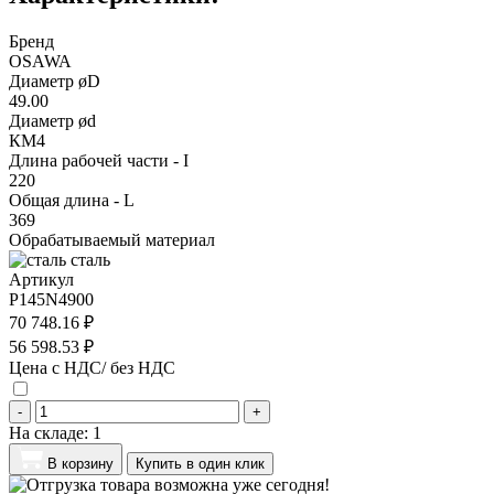
Бренд
OSAWA
Диаметр øD
49.00
Диаметр ød
КМ4
Длина рабочей части - I
220
Общая длина - L
369
Обрабатываемый материал
сталь
Артикул
P145N4900
70 748.16 ₽
56 598.53 ₽
Цена с НДС/ без НДС
-
+
На складе:
1
В корзину
Купить в один клик