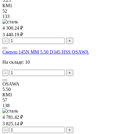
5.25
КМ1
52
133
4 300.24 ₽
3 440.19 ₽
-
+
Сверло 145N MM 5.50 D345 HSS OSAWA
На складе:
10
-
+
OSAWA
5.50
КМ1
57
138
4 781.42 ₽
3 825.14 ₽
-
+