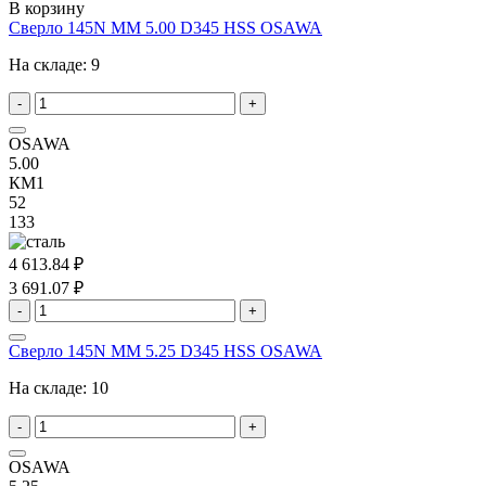
В корзину
Сверло 145N MM 5.00 D345 HSS OSAWA
На складе:
9
-
+
OSAWA
5.00
КМ1
52
133
4 613.84 ₽
3 691.07 ₽
-
+
Сверло 145N MM 5.25 D345 HSS OSAWA
На складе:
10
-
+
OSAWA