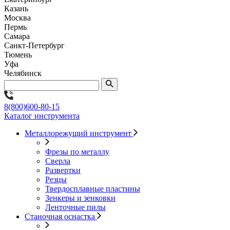
Казань
Москва
Пермь
Самара
Санкт-Петербург
Тюмень
Уфа
Челябинск
8(800)600-80-15
Каталог инструмента
Металлорежущий инструмент
Фрезы по металлу
Сверла
Развертки
Резцы
Твердосплавные пластины
Зенкеры и зенковки
Ленточные пилы
Станочная оснастка