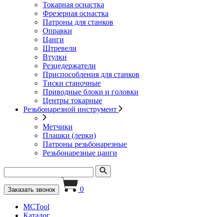
Токарная оснастка
Фрезерная оснастка
Патроны для станков
Оправки
Цанги
Штревели
Втулки
Резцедержатели
Приспособления для станков
Тиски станочные
Приводные блоки и головки
Центры токарные
Резьбонарезной инструмент
Метчики
Плашки (лерки)
Патроны резьбонарезные
Резьбонарезные цанги
0
Заказать звонок
MCTool
Каталог