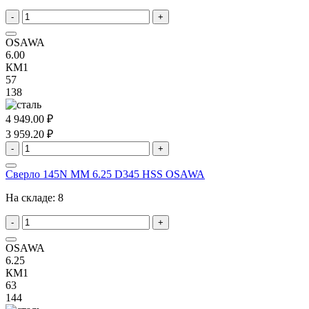
-
+
OSAWA
6.00
КМ1
57
138
4 949.00 ₽
3 959.20 ₽
-
+
Сверло 145N MM 6.25 D345 HSS OSAWA
На складе:
8
-
+
OSAWA
6.25
КМ1
63
144