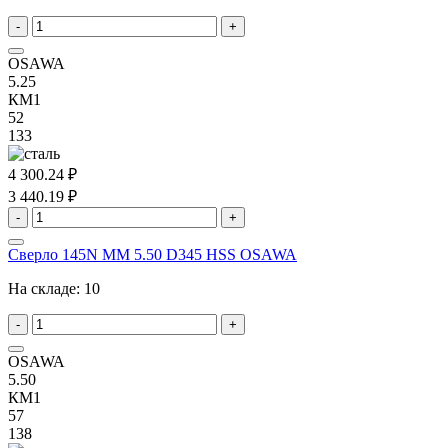
-
+
OSAWA
5.25
КМ1
52
133
4 300.24 ₽
3 440.19 ₽
-
+
Сверло 145N MM 5.50 D345 HSS OSAWA
На складе:
10
-
+
OSAWA
5.50
КМ1
57
138