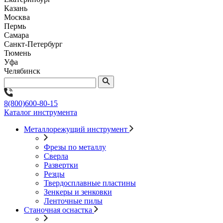
Казань
Москва
Пермь
Самара
Санкт-Петербург
Тюмень
Уфа
Челябинск
8(800)600-80-15
Каталог инструмента
Металлорежущий инструмент
Фрезы по металлу
Сверла
Развертки
Резцы
Твердосплавные пластины
Зенкеры и зенковки
Ленточные пилы
Станочная оснастка