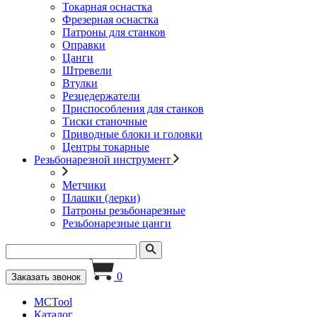
Токарная оснастка
Фрезерная оснастка
Патроны для станков
Оправки
Цанги
Штревели
Втулки
Резцедержатели
Приспособления для станков
Тиски станочные
Приводные блоки и головки
Центры токарные
Резьбонарезной инструмент
Метчики
Плашки (лерки)
Патроны резьбонарезные
Резьбонарезные цанги
0
Заказать звонок
MCTool
Каталог