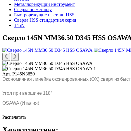
Металлорежущий инструмент
Сверла по металлу
Быстрорежущие из стали HSS
Сверла HSS стандартная серия
145N
Сверло 145N MM36.50 D345 HSS OSAW
Арт. P145N3650
Экономичная линейка оксидированных (OX) сверл из быст
Угол при вершине 118°
OSAWA (Италия)
Распечатать
Характеристики: