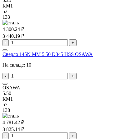
5.25
КМ1
52
133
4 300.24 ₽
3 440.19 ₽
-
+
Сверло 145N MM 5.50 D345 HSS OSAWA
На складе:
10
-
+
OSAWA
5.50
КМ1
57
138
4 781.42 ₽
3 825.14 ₽
-
+