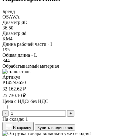
Бренд
OSAWA
Диаметр øD
36.50
Диаметр ød
КМ4
Длина рабочей части - I
195
Общая длина - L
344
Обрабатываемый материал
сталь
Артикул
P145N3650
32 162.62 ₽
25 730.10 ₽
Цена с НДС/ без НДС
-
+
На складе:
1
В корзину
Купить в один клик