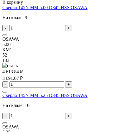
В корзину
Сверло 145N MM 5.00 D345 HSS OSAWA
На складе:
9
-
+
OSAWA
5.00
КМ1
52
133
4 613.84 ₽
3 691.07 ₽
-
+
Сверло 145N MM 5.25 D345 HSS OSAWA
На складе:
10
-
+
OSAWA