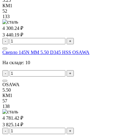
5.25
КМ1
52
133
4 300.24 ₽
3 440.19 ₽
-
+
Сверло 145N MM 5.50 D345 HSS OSAWA
На складе:
10
-
+
OSAWA
5.50
КМ1
57
138
4 781.42 ₽
3 825.14 ₽
-
+