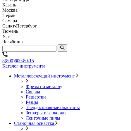
Казань
Москва
Пермь
Самара
Санкт-Петербург
Тюмень
Уфа
Челябинск
8(800)600-80-15
Каталог инструмента
Металлорежущий инструмент
Фрезы по металлу
Сверла
Развертки
Резцы
Твердосплавные пластины
Зенкеры и зенковки
Ленточные пилы
Станочная оснастка