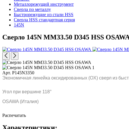
Металлорежущий инструмент
Сверла по металлу
Быстрорежущие из стали HSS
Сверла HSS стандартная серия
145N
Сверло 145N MM33.50 D345 HSS OSAW
Арт. P145N3350
Экономичная линейка оксидированных (OX) сверл из быст
Угол при вершине 118°
OSAWA (Италия)
Распечатать
Характеристики: