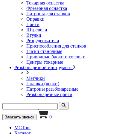
Токарная оснастка
Фрезерная оснастка
Патроны для станков
Оправки
Цанги
Штревели
Втулки
Резцедержатели
Приспособления для станков
Тиски станочные
Приводные блоки и головки
Центры токарные
Резьбонарезной инструмент
Метчики
Плашки (лерки)
Патроны резьбонарезные
Резьбонарезные цанги
0
Заказать звонок
MCTool
Каталог