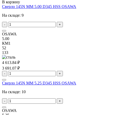
В корзину
Сверло 145N MM 5.00 D345 HSS OSAWA
На складе:
9
-
+
OSAWA
5.00
КМ1
52
133
4 613.84 ₽
3 691.07 ₽
-
+
Сверло 145N MM 5.25 D345 HSS OSAWA
На складе:
10
-
+
OSAWA