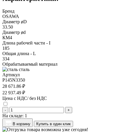
Бренд
OSAWA
Диаметр øD
33.50
Диаметр ød
КМ4
Длина рабочей части - I
185
Общая длина - L
334
Обрабатываемый материал
сталь
Артикул
P145N3350
28 671.86 ₽
22 937.49 ₽
Цена с НДС/ без НДС
-
+
На складе:
1
В корзину
Купить в один клик