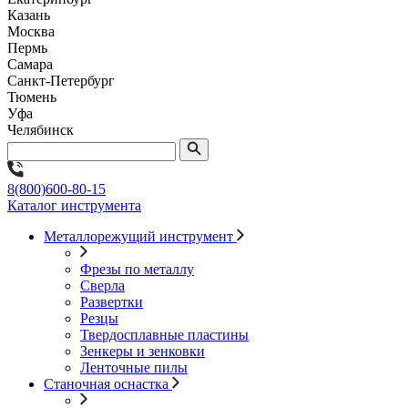
Казань
Москва
Пермь
Самара
Санкт-Петербург
Тюмень
Уфа
Челябинск
8(800)600-80-15
Каталог инструмента
Металлорежущий инструмент
Фрезы по металлу
Сверла
Развертки
Резцы
Твердосплавные пластины
Зенкеры и зенковки
Ленточные пилы
Станочная оснастка