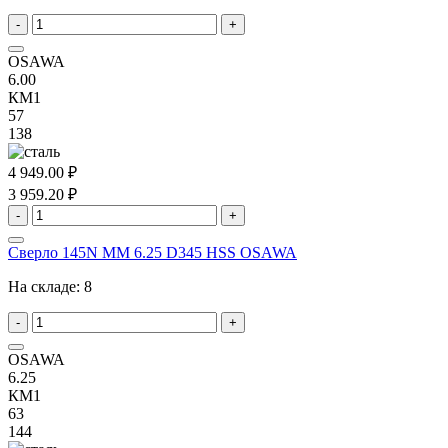
-
+
OSAWA
6.00
КМ1
57
138
4 949.00 ₽
3 959.20 ₽
-
+
Сверло 145N MM 6.25 D345 HSS OSAWA
На складе:
8
-
+
OSAWA
6.25
КМ1
63
144