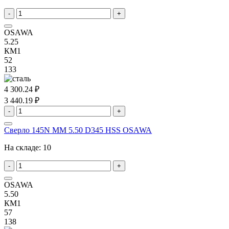
-
+
OSAWA
5.25
КМ1
52
133
4 300.24 ₽
3 440.19 ₽
-
+
Сверло 145N MM 5.50 D345 HSS OSAWA
На складе:
10
-
+
OSAWA
5.50
КМ1
57
138