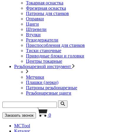
Токарная оснастка
Фрезерная оснастка
Патроны для станков
Оправки
Цанги
Штревели
Втулки
Резцедержатели
Приспособления для станков
Тиски станочные
Приводные блоки и головки
Центры токарные
Резьбонарезной инструмент
Метчики
Плашки (лерки)
Патроны резьбонарезные
Резьбонарезные цанги
0
Заказать звонок
MCTool
Каталог