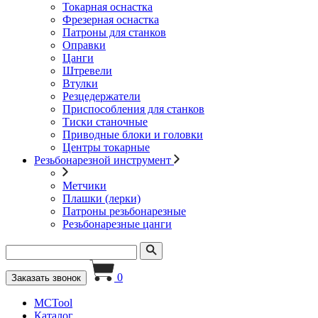
Токарная оснастка
Фрезерная оснастка
Патроны для станков
Оправки
Цанги
Штревели
Втулки
Резцедержатели
Приспособления для станков
Тиски станочные
Приводные блоки и головки
Центры токарные
Резьбонарезной инструмент
Метчики
Плашки (лерки)
Патроны резьбонарезные
Резьбонарезные цанги
0
Заказать звонок
MCTool
Каталог