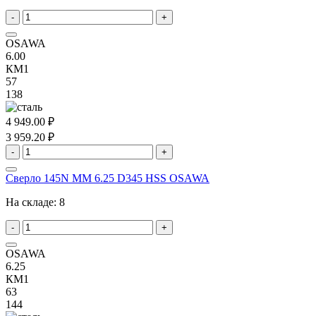
-
+
OSAWA
6.00
КМ1
57
138
4 949.00 ₽
3 959.20 ₽
-
+
Сверло 145N MM 6.25 D345 HSS OSAWA
На складе:
8
-
+
OSAWA
6.25
КМ1
63
144