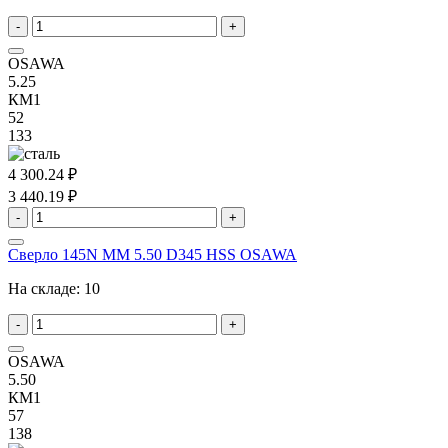
-
+
OSAWA
5.25
КМ1
52
133
4 300.24 ₽
3 440.19 ₽
-
+
Сверло 145N MM 5.50 D345 HSS OSAWA
На складе:
10
-
+
OSAWA
5.50
КМ1
57
138