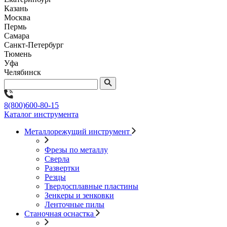
Казань
Москва
Пермь
Самара
Санкт-Петербург
Тюмень
Уфа
Челябинск
8(800)600-80-15
Каталог инструмента
Металлорежущий инструмент
Фрезы по металлу
Сверла
Развертки
Резцы
Твердосплавные пластины
Зенкеры и зенковки
Ленточные пилы
Станочная оснастка