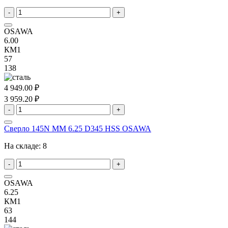
-
+
OSAWA
6.00
КМ1
57
138
4 949.00 ₽
3 959.20 ₽
-
+
Сверло 145N MM 6.25 D345 HSS OSAWA
На складе:
8
-
+
OSAWA
6.25
КМ1
63
144