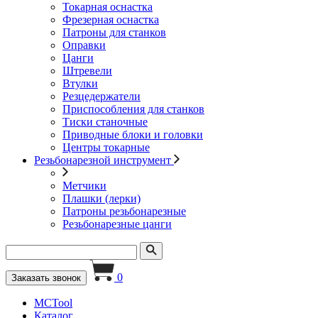
Токарная оснастка
Фрезерная оснастка
Патроны для станков
Оправки
Цанги
Штревели
Втулки
Резцедержатели
Приспособления для станков
Тиски станочные
Приводные блоки и головки
Центры токарные
Резьбонарезной инструмент
Метчики
Плашки (лерки)
Патроны резьбонарезные
Резьбонарезные цанги
0
Заказать звонок
MCTool
Каталог