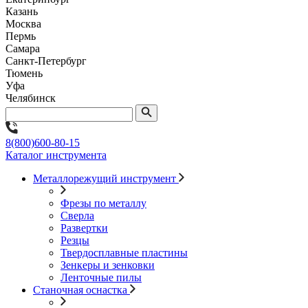
Казань
Москва
Пермь
Самара
Санкт-Петербург
Тюмень
Уфа
Челябинск
8(800)600-80-15
Каталог инструмента
Металлорежущий инструмент
Фрезы по металлу
Сверла
Развертки
Резцы
Твердосплавные пластины
Зенкеры и зенковки
Ленточные пилы
Станочная оснастка