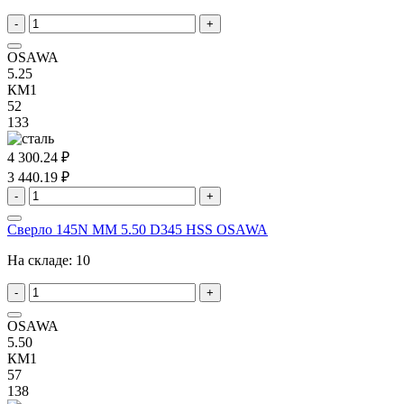
-
+
OSAWA
5.25
КМ1
52
133
4 300.24 ₽
3 440.19 ₽
-
+
Сверло 145N MM 5.50 D345 HSS OSAWA
На складе:
10
-
+
OSAWA
5.50
КМ1
57
138