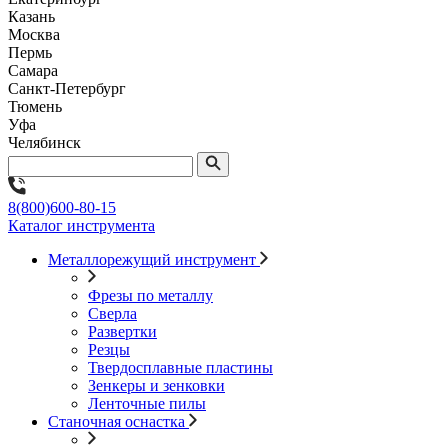
Казань
Москва
Пермь
Самара
Санкт-Петербург
Тюмень
Уфа
Челябинск
8(800)600-80-15
Каталог инструмента
Металлорежущий инструмент
Фрезы по металлу
Сверла
Развертки
Резцы
Твердосплавные пластины
Зенкеры и зенковки
Ленточные пилы
Станочная оснастка