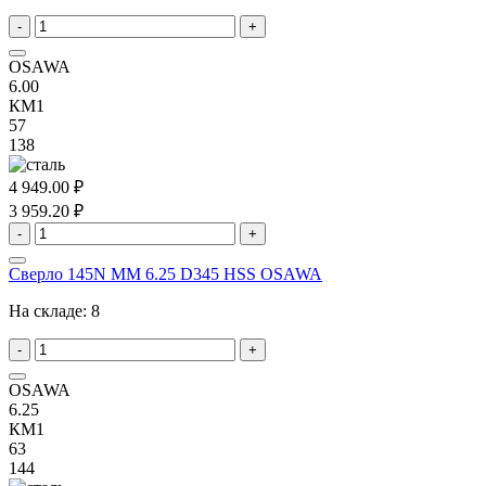
-
+
OSAWA
6.00
КМ1
57
138
4 949.00 ₽
3 959.20 ₽
-
+
Сверло 145N MM 6.25 D345 HSS OSAWA
На складе:
8
-
+
OSAWA
6.25
КМ1
63
144