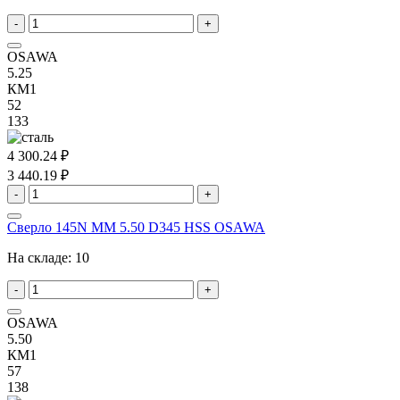
-
+
OSAWA
5.25
КМ1
52
133
4 300.24 ₽
3 440.19 ₽
-
+
Сверло 145N MM 5.50 D345 HSS OSAWA
На складе:
10
-
+
OSAWA
5.50
КМ1
57
138