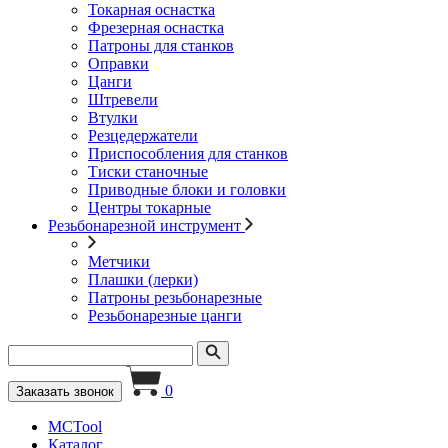
Токарная оснастка
Фрезерная оснастка
Патроны для станков
Оправки
Цанги
Штревели
Втулки
Резцедержатели
Приспособления для станков
Тиски станочные
Приводные блоки и головки
Центры токарные
Резьбонарезной инструмент
Метчики
Плашки (лерки)
Патроны резьбонарезные
Резьбонарезные цанги
0
Заказать звонок
MCTool
Каталог