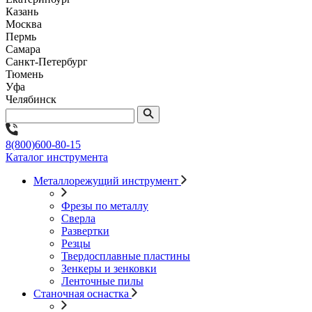
Казань
Москва
Пермь
Самара
Санкт-Петербург
Тюмень
Уфа
Челябинск
8(800)600-80-15
Каталог инструмента
Металлорежущий инструмент
Фрезы по металлу
Сверла
Развертки
Резцы
Твердосплавные пластины
Зенкеры и зенковки
Ленточные пилы
Станочная оснастка