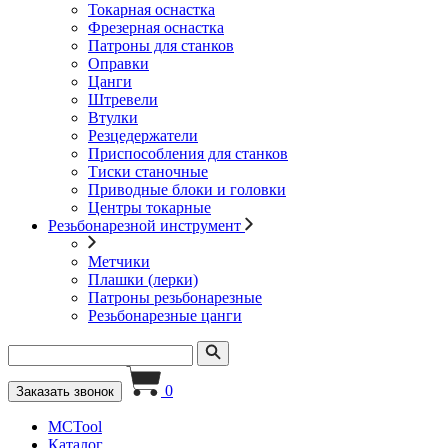
Токарная оснастка
Фрезерная оснастка
Патроны для станков
Оправки
Цанги
Штревели
Втулки
Резцедержатели
Приспособления для станков
Тиски станочные
Приводные блоки и головки
Центры токарные
Резьбонарезной инструмент
Метчики
Плашки (лерки)
Патроны резьбонарезные
Резьбонарезные цанги
0
Заказать звонок
MCTool
Каталог