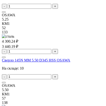
-
+
OSAWA
5.25
КМ1
52
133
4 300.24 ₽
3 440.19 ₽
-
+
Сверло 145N MM 5.50 D345 HSS OSAWA
На складе:
10
-
+
OSAWA
5.50
КМ1
57
138