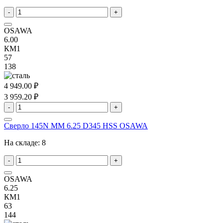
-
+
OSAWA
6.00
КМ1
57
138
4 949.00 ₽
3 959.20 ₽
-
+
Сверло 145N MM 6.25 D345 HSS OSAWA
На складе:
8
-
+
OSAWA
6.25
КМ1
63
144