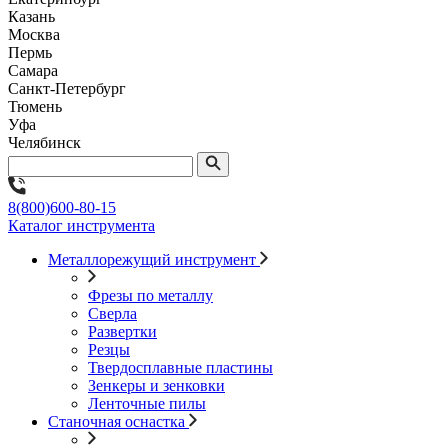
Казань
Москва
Пермь
Самара
Санкт-Петербург
Тюмень
Уфа
Челябинск
8(800)600-80-15
Каталог инструмента
Металлорежущий инструмент
Фрезы по металлу
Сверла
Развертки
Резцы
Твердосплавные пластины
Зенкеры и зенковки
Ленточные пилы
Станочная оснастка