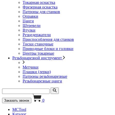
Токарная оснастка
Фрезерная оснастка
Патроны для станков
Оправки
Цанги
Штревели
Втулки
Резцедержатели
Приспособления для станков
Тиски станочные
Приводные блоки и головки
Центры токарные
Резьбонарезной инструмент
Метчики
Плашки (лерки)
Патроны резьбонарезные
Резьбонарезные цанги
0
Заказать звонок
MCTool
Каталог