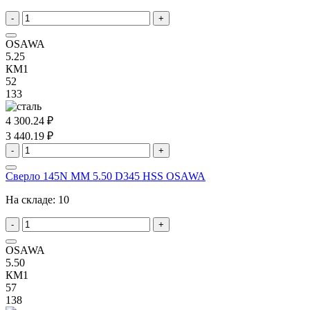
-
+
OSAWA
5.25
КМ1
52
133
4 300.24 ₽
3 440.19 ₽
-
+
Сверло 145N MM 5.50 D345 HSS OSAWA
На складе:
10
-
+
OSAWA
5.50
КМ1
57
138