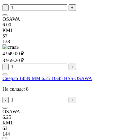
-
+
OSAWA
6.00
КМ1
57
138
4 949.00 ₽
3 959.20 ₽
-
+
Сверло 145N MM 6.25 D345 HSS OSAWA
На складе:
8
-
+
OSAWA
6.25
КМ1
63
144