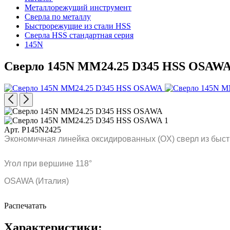
Металлорежущий инструмент
Сверла по металлу
Быстрорежущие из стали HSS
Сверла HSS стандартная серия
145N
Сверло 145N MM24.25 D345 HSS OSAW
Арт. P145N2425
Экономичная линейка оксидированных (OX) сверл из быст
Угол при вершине 118°
OSAWA (Италия)
Распечатать
Характеристики: