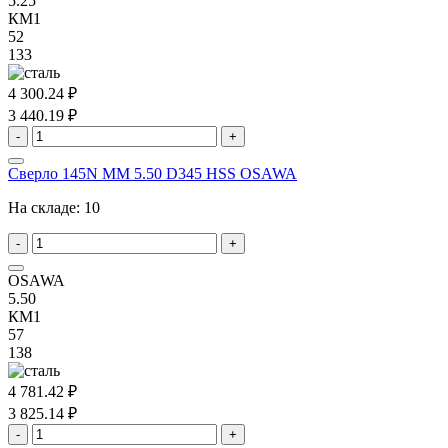
5.25
КМ1
52
133
4 300.24 ₽
3 440.19 ₽
-
+
Сверло 145N MM 5.50 D345 HSS OSAWA
На складе:
10
-
+
OSAWA
5.50
КМ1
57
138
4 781.42 ₽
3 825.14 ₽
-
+