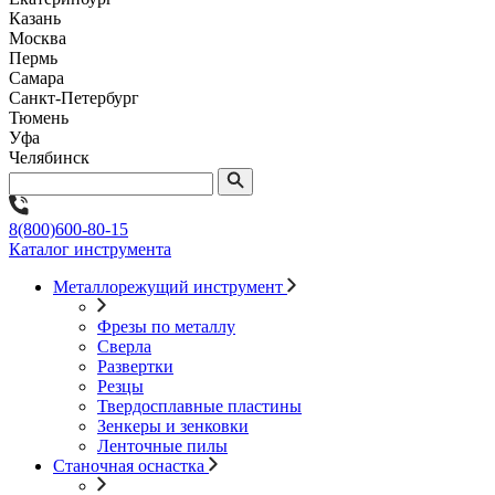
Казань
Москва
Пермь
Самара
Санкт-Петербург
Тюмень
Уфа
Челябинск
8(800)600-80-15
Каталог инструмента
Металлорежущий инструмент
Фрезы по металлу
Сверла
Развертки
Резцы
Твердосплавные пластины
Зенкеры и зенковки
Ленточные пилы
Станочная оснастка