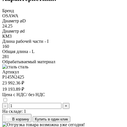
Бренд
OSAWA
Диаметр øD
24.25
Диаметр ød
КМ3
Длина рабочей части - I
160
Общая длина - L
281
Обрабатываемый материал
сталь
Артикул
P145N2425
23 992.36 ₽
19 193.89 ₽
Цена с НДС/ без НДС
-
+
На складе:
1
В корзину
Купить в один клик