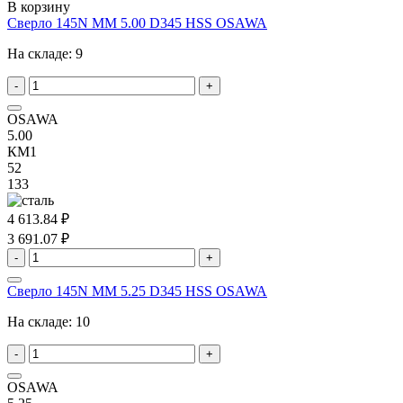
В корзину
Сверло 145N MM 5.00 D345 HSS OSAWA
На складе:
9
-
+
OSAWA
5.00
КМ1
52
133
4 613.84 ₽
3 691.07 ₽
-
+
Сверло 145N MM 5.25 D345 HSS OSAWA
На складе:
10
-
+
OSAWA