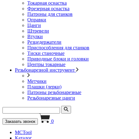
Токарная оснастка
Фрезерная оснастка
Патроны для станков
Оправки
Цанги
Штревели
Втулки
Резцедержатели
Приспособления для станков
Тиски станочные
Приводные блоки и головки
Центры токарные
Резьбонарезной инструмент
Метчики
Плашки (лерки)
Патроны резьбонарезные
Резьбонарезные цанги
0
Заказать звонок
MCTool
Каталог