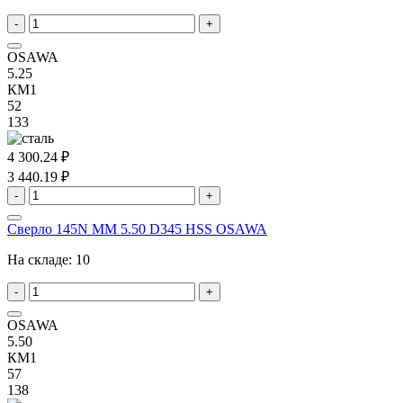
-
+
OSAWA
5.25
КМ1
52
133
4 300.24 ₽
3 440.19 ₽
-
+
Сверло 145N MM 5.50 D345 HSS OSAWA
На складе:
10
-
+
OSAWA
5.50
КМ1
57
138