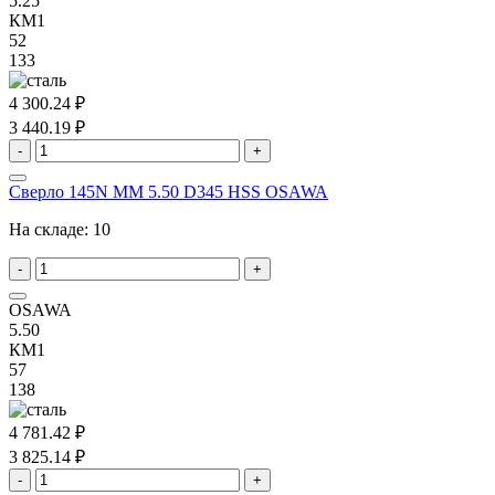
5.25
КМ1
52
133
4 300.24 ₽
3 440.19 ₽
-
+
Сверло 145N MM 5.50 D345 HSS OSAWA
На складе:
10
-
+
OSAWA
5.50
КМ1
57
138
4 781.42 ₽
3 825.14 ₽
-
+