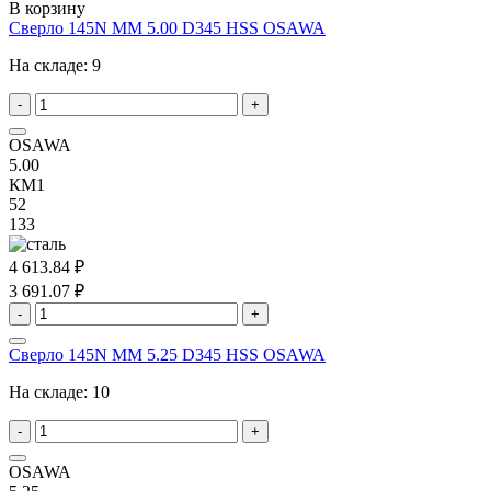
В корзину
Сверло 145N MM 5.00 D345 HSS OSAWA
На складе:
9
-
+
OSAWA
5.00
КМ1
52
133
4 613.84 ₽
3 691.07 ₽
-
+
Сверло 145N MM 5.25 D345 HSS OSAWA
На складе:
10
-
+
OSAWA