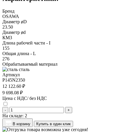
Бренд
OSAWA
Диаметр øD
23.50
Диаметр ød
КМ3
Длина рабочей части - I
155
Общая длина - L
276
Обрабатываемый материал
сталь
Артикул
P145N2350
12 122.60 ₽
9 698.08 ₽
Цена с НДС/ без НДС
-
+
На складе:
2
В корзину
Купить в один клик