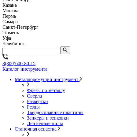
Казань
Москва
Пермь
Самара
Санкт-Петербург
Тюмень
Уфа
Челябинск
8(800)600-80-15
Каталог инструмента
Металлорежущий инструмент
Фрезы по металлу
Сверла
Развертки
Резцы
Твердосплавные пластины
Зенкеры и зенковки
Ленточные пилы
Станочная оснастка