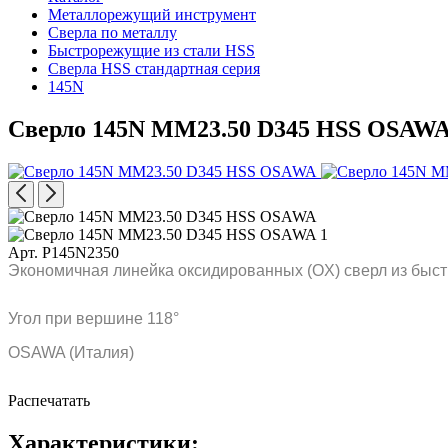
Металлорежущий инструмент
Сверла по металлу
Быстрорежущие из стали HSS
Сверла HSS стандартная серия
145N
Сверло 145N MM23.50 D345 HSS OSAW
Арт. P145N2350
Экономичная линейка оксидированных (OX) сверл из быст
Угол при вершине 118°
OSAWA (Италия)
Распечатать
Характеристики: