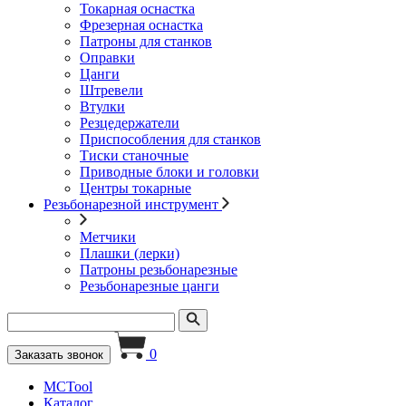
Токарная оснастка
Фрезерная оснастка
Патроны для станков
Оправки
Цанги
Штревели
Втулки
Резцедержатели
Приспособления для станков
Тиски станочные
Приводные блоки и головки
Центры токарные
Резьбонарезной инструмент
Метчики
Плашки (лерки)
Патроны резьбонарезные
Резьбонарезные цанги
0
Заказать звонок
MCTool
Каталог