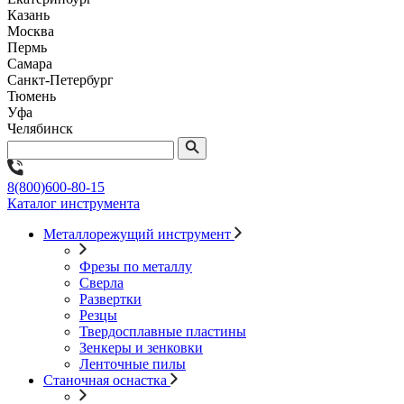
Казань
Москва
Пермь
Самара
Санкт-Петербург
Тюмень
Уфа
Челябинск
8(800)600-80-15
Каталог инструмента
Металлорежущий инструмент
Фрезы по металлу
Сверла
Развертки
Резцы
Твердосплавные пластины
Зенкеры и зенковки
Ленточные пилы
Станочная оснастка