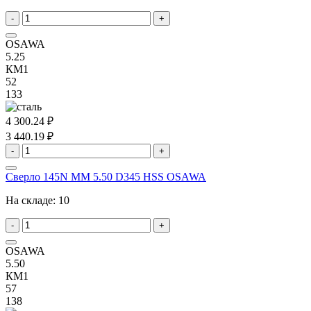
-
+
OSAWA
5.25
КМ1
52
133
4 300.24 ₽
3 440.19 ₽
-
+
Сверло 145N MM 5.50 D345 HSS OSAWA
На складе:
10
-
+
OSAWA
5.50
КМ1
57
138