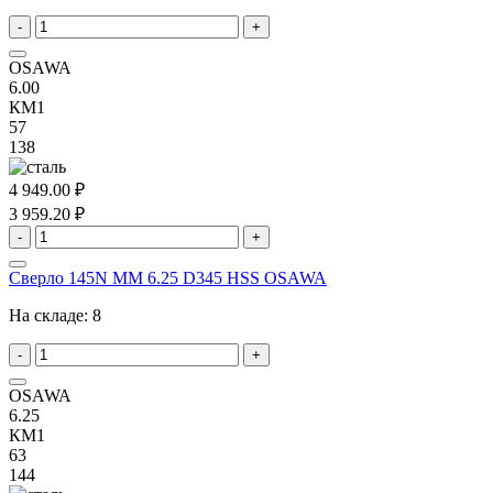
-
+
OSAWA
6.00
КМ1
57
138
4 949.00 ₽
3 959.20 ₽
-
+
Сверло 145N MM 6.25 D345 HSS OSAWA
На складе:
8
-
+
OSAWA
6.25
КМ1
63
144