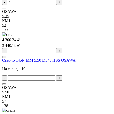
-
+
OSAWA
5.25
КМ1
52
133
4 300.24 ₽
3 440.19 ₽
-
+
Сверло 145N MM 5.50 D345 HSS OSAWA
На складе:
10
-
+
OSAWA
5.50
КМ1
57
138