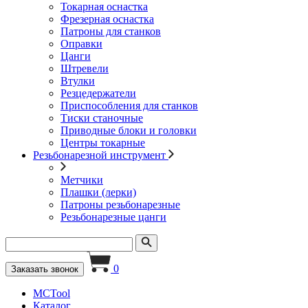
Токарная оснастка
Фрезерная оснастка
Патроны для станков
Оправки
Цанги
Штревели
Втулки
Резцедержатели
Приспособления для станков
Тиски станочные
Приводные блоки и головки
Центры токарные
Резьбонарезной инструмент
Метчики
Плашки (лерки)
Патроны резьбонарезные
Резьбонарезные цанги
0
Заказать звонок
MCTool
Каталог