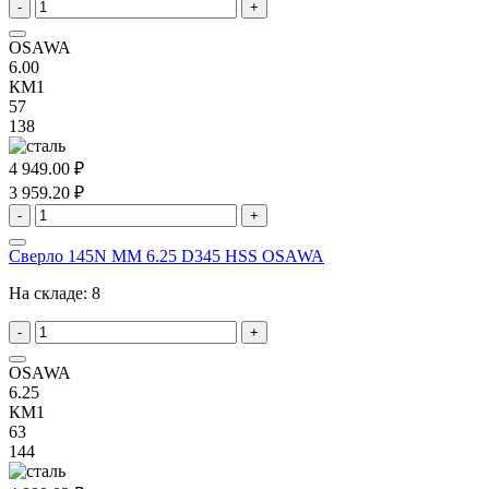
-
+
OSAWA
6.00
КМ1
57
138
4 949.00 ₽
3 959.20 ₽
-
+
Сверло 145N MM 6.25 D345 HSS OSAWA
На складе:
8
-
+
OSAWA
6.25
КМ1
63
144