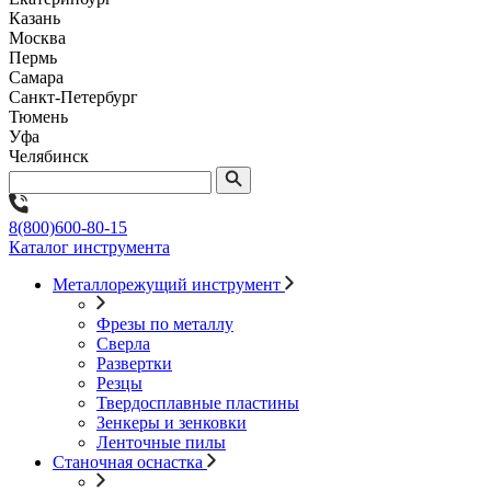
Казань
Москва
Пермь
Самара
Санкт-Петербург
Тюмень
Уфа
Челябинск
8(800)600-80-15
Каталог инструмента
Металлорежущий инструмент
Фрезы по металлу
Сверла
Развертки
Резцы
Твердосплавные пластины
Зенкеры и зенковки
Ленточные пилы
Станочная оснастка