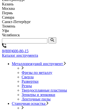
Казань
Москва
Пермь
Самара
Санкт-Петербург
Тюмень
Уфа
Челябинск
8(800)600-80-15
Каталог инструмента
Металлорежущий инструмент
Фрезы по металлу
Сверла
Развертки
Резцы
Твердосплавные пластины
Зенкеры и зенковки
Ленточные пилы
Станочная оснастка