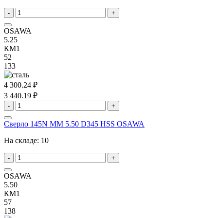
-
+
OSAWA
5.25
КМ1
52
133
4 300.24 ₽
3 440.19 ₽
-
+
Сверло 145N MM 5.50 D345 HSS OSAWA
На складе:
10
-
+
OSAWA
5.50
КМ1
57
138