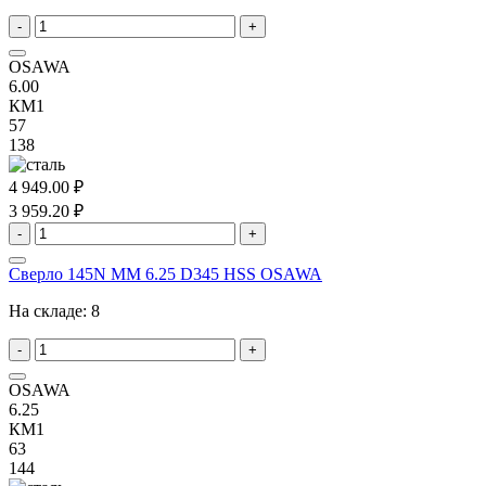
-
+
OSAWA
6.00
КМ1
57
138
4 949.00 ₽
3 959.20 ₽
-
+
Сверло 145N MM 6.25 D345 HSS OSAWA
На складе:
8
-
+
OSAWA
6.25
КМ1
63
144