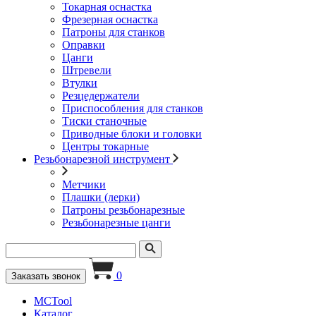
Токарная оснастка
Фрезерная оснастка
Патроны для станков
Оправки
Цанги
Штревели
Втулки
Резцедержатели
Приспособления для станков
Тиски станочные
Приводные блоки и головки
Центры токарные
Резьбонарезной инструмент
Метчики
Плашки (лерки)
Патроны резьбонарезные
Резьбонарезные цанги
0
Заказать звонок
MCTool
Каталог