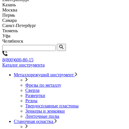
Казань
Москва
Пермь
Самара
Санкт-Петербург
Тюмень
Уфа
Челябинск
8(800)600-80-15
Каталог инструмента
Металлорежущий инструмент
Фрезы по металлу
Сверла
Развертки
Резцы
Твердосплавные пластины
Зенкеры и зенковки
Ленточные пилы
Станочная оснастка