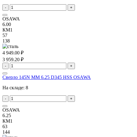
-
+
OSAWA
6.00
КМ1
57
138
4 949.00 ₽
3 959.20 ₽
-
+
Сверло 145N MM 6.25 D345 HSS OSAWA
На складе:
8
-
+
OSAWA
6.25
КМ1
63
144