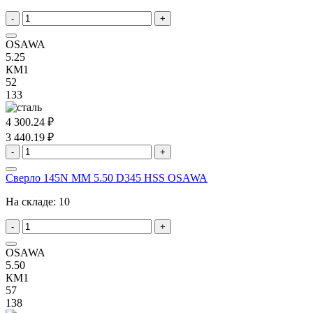
-
+
OSAWA
5.25
КМ1
52
133
4 300.24 ₽
3 440.19 ₽
-
+
Сверло 145N MM 5.50 D345 HSS OSAWA
На складе:
10
-
+
OSAWA
5.50
КМ1
57
138