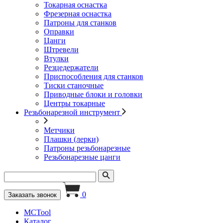
Токарная оснастка
Фрезерная оснастка
Патроны для станков
Оправки
Цанги
Штревели
Втулки
Резцедержатели
Приспособления для станков
Тиски станочные
Приводные блоки и головки
Центры токарные
Резьбонарезной инструмент
Метчики
Плашки (лерки)
Патроны резьбонарезные
Резьбонарезные цанги
0
Заказать звонок
MCTool
Каталог