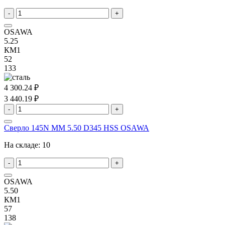
-
+
OSAWA
5.25
КМ1
52
133
4 300.24 ₽
3 440.19 ₽
-
+
Сверло 145N MM 5.50 D345 HSS OSAWA
На складе:
10
-
+
OSAWA
5.50
КМ1
57
138