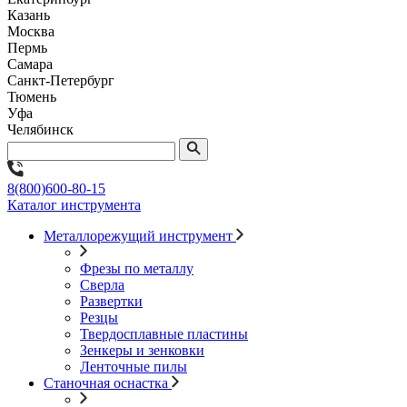
Казань
Москва
Пермь
Самара
Санкт-Петербург
Тюмень
Уфа
Челябинск
8(800)600-80-15
Каталог инструмента
Металлорежущий инструмент
Фрезы по металлу
Сверла
Развертки
Резцы
Твердосплавные пластины
Зенкеры и зенковки
Ленточные пилы
Станочная оснастка