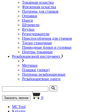
Токарная оснастка
Фрезерная оснастка
Патроны для станков
Оправки
Цанги
Штревели
Втулки
Резцедержатели
Приспособления для станков
Тиски станочные
Приводные блоки и головки
Центры токарные
Резьбонарезной инструмент
Метчики
Плашки (лерки)
Патроны резьбонарезные
Резьбонарезные цанги
0
Заказать звонок
MCTool
Каталог