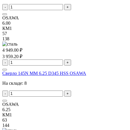
-
+
OSAWA
6.00
КМ1
57
138
4 949.00 ₽
3 959.20 ₽
-
+
Сверло 145N MM 6.25 D345 HSS OSAWA
На складе:
8
-
+
OSAWA
6.25
КМ1
63
144