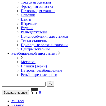
Токарная оснастка
Фрезерная оснастка
Патроны для станков
Оправки
Цанги
Штревели
Втулки
Резцедержатели
Приспособления для станков
Тиски станочные
Приводные блоки и головки
Центры токарные
Резьбонарезной инструмент
Метчики
Плашки (лерки)
Патроны резьбонарезные
Резьбонарезные цанги
0
Заказать звонок
MCTool
Каталог