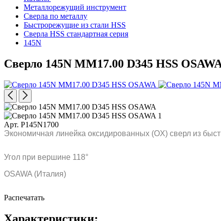
Металлорежущий инструмент
Сверла по металлу
Быстрорежущие из стали HSS
Сверла HSS стандартная серия
145N
Сверло 145N MM17.00 D345 HSS OSAW
Арт. P145N1700
Экономичная линейка оксидированных (OX) сверл из быст
Угол при вершине 118°
OSAWA (Италия)
Распечатать
Характеристики: