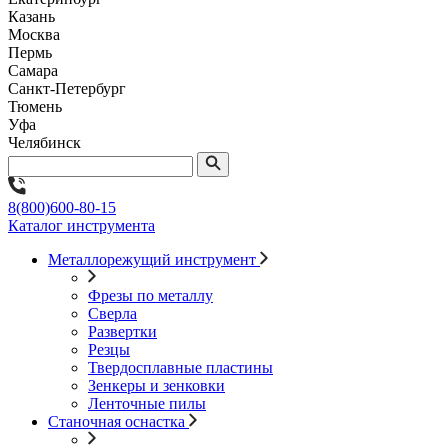
Казань
Москва
Пермь
Самара
Санкт-Петербург
Тюмень
Уфа
Челябинск
8(800)600-80-15
Каталог инструмента
Металлорежущий инструмент
Фрезы по металлу
Сверла
Развертки
Резцы
Твердосплавные пластины
Зенкеры и зенковки
Ленточные пилы
Станочная оснастка