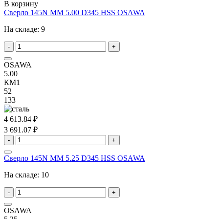
В корзину
Сверло 145N MM 5.00 D345 HSS OSAWA
На складе:
9
-
+
OSAWA
5.00
КМ1
52
133
4 613.84 ₽
3 691.07 ₽
-
+
Сверло 145N MM 5.25 D345 HSS OSAWA
На складе:
10
-
+
OSAWA