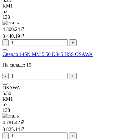
5.25
КМ1
52
133
4 300.24 ₽
3 440.19 ₽
-
+
Сверло 145N MM 5.50 D345 HSS OSAWA
На складе:
10
-
+
OSAWA
5.50
КМ1
57
138
4 781.42 ₽
3 825.14 ₽
-
+