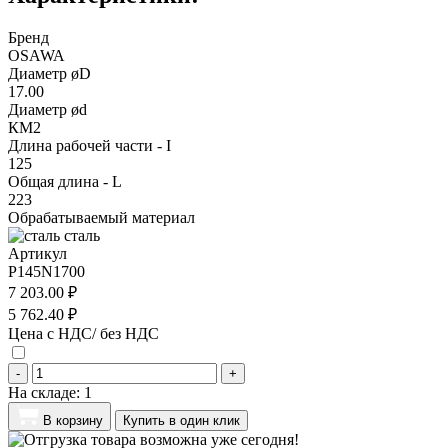
Бренд
OSAWA
Диаметр øD
17.00
Диаметр ød
КМ2
Длина рабочей части - I
125
Общая длина - L
223
Обрабатываемый материал
сталь
Артикул
P145N1700
7 203.00 ₽
5 762.40 ₽
Цена с НДС/ без НДС
-
+
На складе:
1
В корзину
Купить в один клик